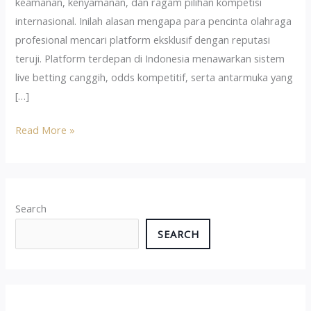
keamanan, kenyamanan, dan ragam pilihan kompetisi
internasional. Inilah alasan mengapa para pencinta olahraga
profesional mencari platform eksklusif dengan reputasi
teruji. Platform terdepan di Indonesia menawarkan sistem
live betting canggih, odds kompetitif, serta antarmuka yang
[…]
Read More »
Search
SEARCH