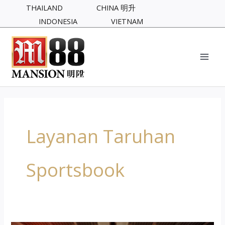
Skip
THAILAND
CHINA 明升
to
INDONESIA
VIETNAM
content
MAI
MEN
Layanan Taruhan
Sportsbook