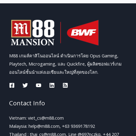
M88 เกมส์คาสิโนออนไลน์ ดำเนินการโดย Opus Gaming,
Playtech, Microgaming, และ Quickfire, ผู้ผลิตซอฟแวร์เกม
ออนไลน์ชั้นนำแห่งเอเซียและใหญ่ที่สุดของโลก.
Contact Info
Vietnam: viet_cs@m88.com
Malaysia: help@m88.com, +63 9369178192
Thailand : thai_cs@m88.com, Line @697nczkq, +44 207