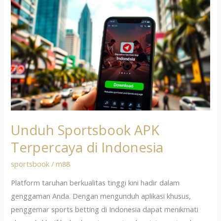
Unduh
Sportsbook
APK
Terpercaya
di
Indonesia
Unduh Sportsbook APK
Terpercaya di Indonesia
sportsbook
/
m88
Platform taruhan berkualitas tinggi kini hadir dalam
genggaman Anda. Dengan mengunduh aplikasi khusus,
penggemar sports betting di Indonesia dapat menikmati