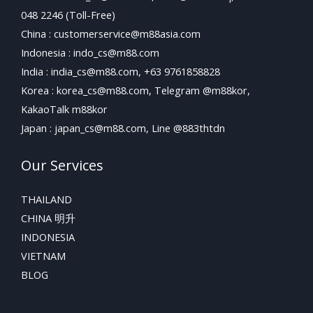
048 2246 (Toll-Free)
China : customerservice@m88asia.com
Indonesia : indo_cs@m88.com
India : india_cs@m88.com, +63 9761858828
Korea : korea_cs@m88.com, Telegram @m88kor,
KakaoTalk m88kor
Japan : japan_cs@m88.com, Line @883thtdn
Our Services
THAILAND
CHINA 明升
INDONESIA
VIETNAM
BLOG