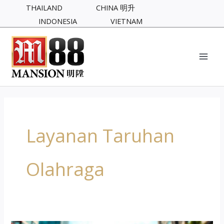
Skip
THAILAND
CHINA 明升
to
INDONESIA
VIETNAM
content
MAI
MEN
Layanan Taruhan
Olahraga