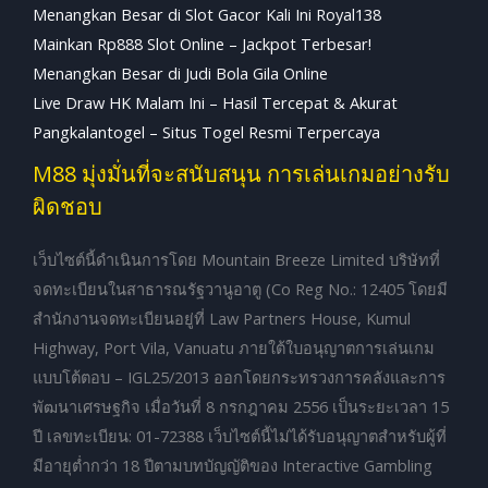
Menangkan Besar di Slot Gacor Kali Ini Royal138
Mainkan Rp888 Slot Online – Jackpot Terbesar!
Menangkan Besar di Judi Bola Gila Online
Live Draw HK Malam Ini – Hasil Tercepat & Akurat
Pangkalantogel – Situs Togel Resmi Terpercaya
M88 มุ่งมั่นที่จะสนับสนุน การเล่นเกมอย่างรับ
ผิดชอบ
เว็บไซต์นี้ดำเนินการโดย Mountain Breeze Limited บริษัทที่
จดทะเบียนในสาธารณรัฐวานูอาตู (Co Reg No.: 12405 โดยมี
สำนักงานจดทะเบียนอยู่ที่ Law Partners House, Kumul
Highway, Port Vila, Vanuatu ภายใต้ใบอนุญาตการเล่นเกม
แบบโต้ตอบ – IGL25/2013 ออกโดยกระทรวงการคลังและการ
พัฒนาเศรษฐกิจ เมื่อวันที่ 8 กรกฎาคม 2556 เป็นระยะเวลา 15
ปี เลขทะเบียน: 01-72388 เว็บไซต์นี้ไม่ได้รับอนุญาตสำหรับผู้ที่
มีอายุต่ำกว่า 18 ปีตามบทบัญญัติของ Interactive Gambling