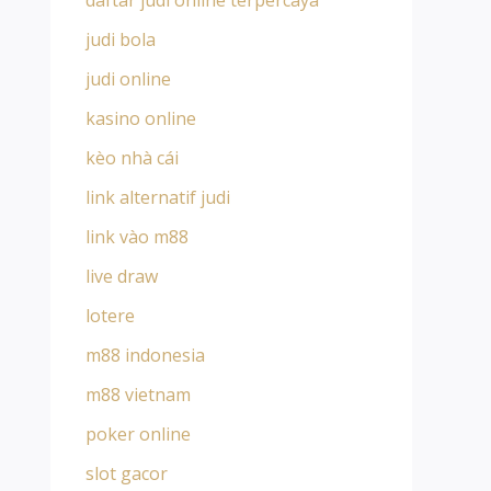
daftar judi online terpercaya
judi bola
judi online
kasino online
kèo nhà cái
link alternatif judi
link vào m88
live draw
lotere
m88 indonesia
m88 vietnam
poker online
slot gacor