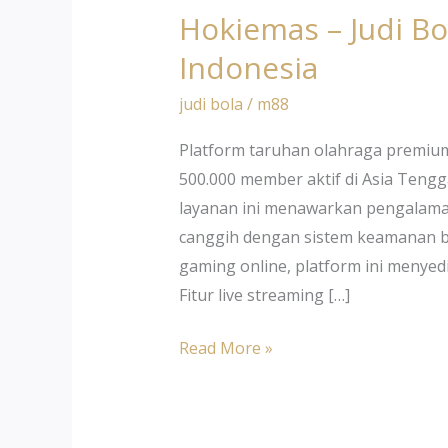
Hokiemas – Judi B
Indonesia
judi bola
/
m88
Platform taruhan olahraga premium i
500.000 member aktif di Asia Tengga
layanan ini menawarkan pengalam
canggih dengan sistem keamanan ber
gaming online, platform ini menyed
Fitur live streaming […]
Read More »