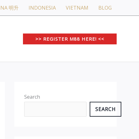
INA 明升
INDONESIA
VIETNAM
BLOG
>> REGISTER M88 HERE! <<
Search
SEARCH