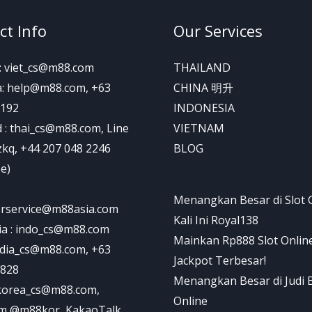
ct Info
Our Services
: viet_cs@m88.com
THAILAND
a: help@m88.com, +63
CHINA 明升
192
INDONESIA
 : thai_cs@m88.com, Line
VIETNAM
kq, +44 207 048 2246
BLOG
ee)
Menangkan Besar di Slot 
rservice@m88asia.com
Kali Ini Royal138
ia : indo_cs@m88.com
Mainkan Rp888 Slot Onlin
india_cs@m88.com, +63
Jackpot Terbesar!
828
Menangkan Besar di Judi B
 korea_cs@m88.com,
Online
m @m88kor, KakaoTalk