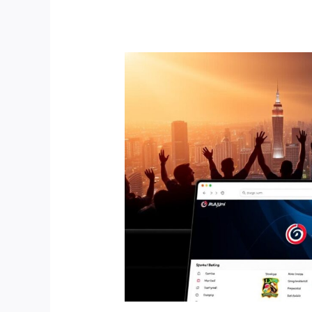
Hokiemas
–
Judi
Bola
Resmi
Terbesar
Indonesia