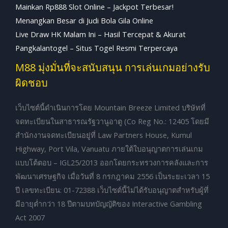
Mainkan Rp888 Slot Online – Jackpot Terbesar!
Menangkan Besar di Judi Bola Gila Online
Live Draw HK Malam Ini – Hasil Tercepat & Akurat
Pangkalantogel – Situs Togel Resmi Terpercaya
M88 มุ่งมั่นที่จะสนับสนุน การเล่นเกมอย่างรับ
ผิดชอบ
เว็บไซต์นี้ดำเนินการโดย Mountain Breeze Limited บริษัทที่
จดทะเบียนในสาธารณรัฐวานูอาตู (Co Reg No.: 12405 โดยมี
สำนักงานจดทะเบียนอยู่ที่ Law Partners House, Kumul
Highway, Port Vila, Vanuatu ภายใต้ใบอนุญาตการเล่นเกม
แบบโต้ตอบ – IGL25/2013 ออกโดยกระทรวงการคลังและการ
พัฒนาเศรษฐกิจ เมื่อวันที่ 8 กรกฎาคม 2556 เป็นระยะเวลา 15
ปี เลขทะเบียน: 01-72388 เว็บไซต์นี้ไม่ได้รับอนุญาตสำหรับผู้ที่
มีอายุต่ำกว่า 18 ปีตามบทบัญญัติของ Interactive Gambling
Act 2007