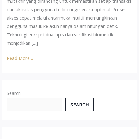
mutakhir yang dirancang untuk memastikan setiap transaksi
dan aktivitas pengguna terlindungi secara optimal. Proses
akses cepat melalui antarmuka intuitif memungkinkan
pengguna masuk ke akun hanya dalam hitungan detik.
Teknologi enkripsi dua lapis dan verifikasi biometrik
menjadikan […]
Read More »
Search
SEARCH