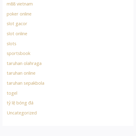
m88 vietnam
poker online
slot gacor
slot online
slots
sportsbook
taruhan olahraga
taruhan online
taruhan sepakbola
togel
tỷ lệ bóng đá
Uncategorized