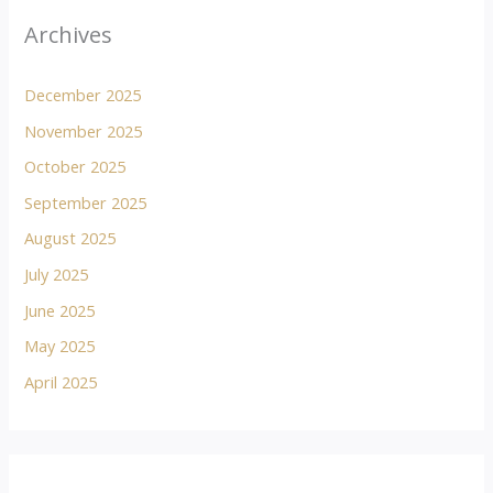
Archives
December 2025
November 2025
October 2025
September 2025
August 2025
July 2025
June 2025
May 2025
April 2025