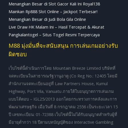
Menangkan Besar di Slot Gacor Kali Ini Royal138
Mainkan Rp888 Slot Online – Jackpot Terbesar!
Menangkan Besar di Judi Bola Gila Online
Live Draw HK Malam Ini – Hasil Tercepat & Akurat
Pangkalantogel – Situs Togel Resmi Terpercaya
M88 มุ่งมั่นที่จะสนับสนุน การเล่นเกมอย่างรับ
ผิดชอบ
เว็บไซต์นี้ดำเนินการโดย Mountain Breeze Limited บริษัทที่
จดทะเบียนในสาธารณรัฐวานูอาตู (Co Reg No.: 12405 โดยมี
สำนักงานจดทะเบียนอยู่ที่ Law Partners House, Kumul
Highway, Port Vila, Vanuatu ภายใต้ใบอนุญาตการเล่นเกม
แบบโต้ตอบ – IGL25/2013 ออกโดยกระทรวงการคลังและการ
พัฒนาเศรษฐกิจ เมื่อวันที่ 8 กรกฎาคม 2556 เป็นระยะเวลา 15
ปี เลขทะเบียน: 01-72388 เว็บไซต์นี้ไม่ได้รับอนุญาตสำหรับผู้ที่
มีอายุต่ำกว่า 18 ปีตามบทบัญญัติของ Interactive Gambling