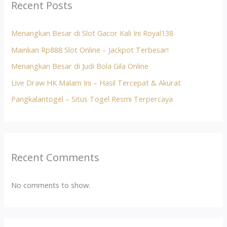
Recent Posts
Menangkan Besar di Slot Gacor Kali Ini Royal138
Mainkan Rp888 Slot Online – Jackpot Terbesar!
Menangkan Besar di Judi Bola Gila Online
Live Draw HK Malam Ini – Hasil Tercepat & Akurat
Pangkalantogel – Situs Togel Resmi Terpercaya
Recent Comments
No comments to show.