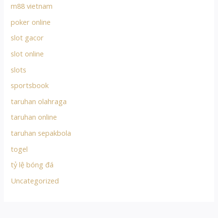
m88 vietnam
poker online
slot gacor
slot online
slots
sportsbook
taruhan olahraga
taruhan online
taruhan sepakbola
togel
tỷ lệ bóng đá
Uncategorized