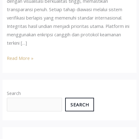
dengan visualisasi berkualitas tinggi, memastikan
transparansi penuh. Setiap tahap diawasi melalui sistem
verifikasi berlapis yang memenuhi standar internasional.
Integritas hasil undian menjadi prioritas utama. Platform ini
menggunakan enkripsi canggih dan protokol keamanan
terkini […]
Read More »
Search
SEARCH