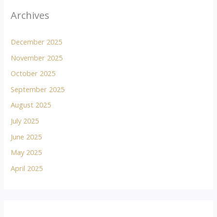
Archives
December 2025
November 2025
October 2025
September 2025
August 2025
July 2025
June 2025
May 2025
April 2025