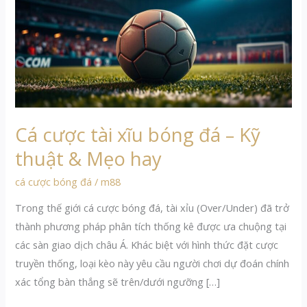
xĩu
bóng
đá
–
Kỹ
thuật
&
Cá cược tài xĩu bóng đá – Kỹ
Mẹo
thuật & Mẹo hay
hay
cá cược bóng đá
/
m88
Trong thế giới cá cược bóng đá, tài xỉu (Over/Under) đã trở
thành phương pháp phân tích thống kê được ưa chuộng tại
các sàn giao dịch châu Á. Khác biệt với hình thức đặt cược
truyền thống, loại kèo này yêu cầu người chơi dự đoán chính
xác tổng bàn thắng sẽ trên/dưới ngưỡng […]