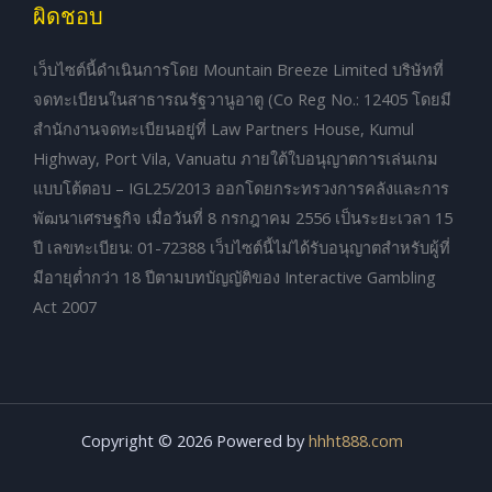
ผิดชอบ
เว็บไซต์นี้ดำเนินการโดย Mountain Breeze Limited บริษัทที่
จดทะเบียนในสาธารณรัฐวานูอาตู (Co Reg No.: 12405 โดยมี
สำนักงานจดทะเบียนอยู่ที่ Law Partners House, Kumul
Highway, Port Vila, Vanuatu ภายใต้ใบอนุญาตการเล่นเกม
แบบโต้ตอบ – IGL25/2013 ออกโดยกระทรวงการคลังและการ
พัฒนาเศรษฐกิจ เมื่อวันที่ 8 กรกฎาคม 2556 เป็นระยะเวลา 15
ปี เลขทะเบียน: 01-72388 เว็บไซต์นี้ไม่ได้รับอนุญาตสำหรับผู้ที่
มีอายุต่ำกว่า 18 ปีตามบทบัญญัติของ Interactive Gambling
Act 2007
Copyright © 2026 Powered by
hhht888.com