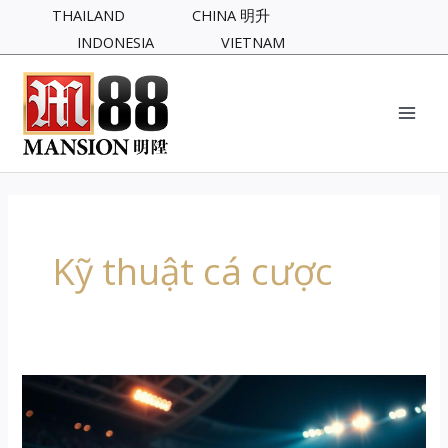
Skip
THAILAND
CHINA 明升
to
INDONESIA
VIETNAM
content
MAI
MEN
Kỹ thuật cá cược
Cá
cược
tài