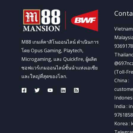
Conta
Vietnam
Malaysi
M88 เกมส์คาสิโนออนไลน์ ดำเนินการ
9369178
โดย Opus Gaming, Playtech,
Thailand
Microgaming, และ Quickfire, ผู้ผลิต
@697ncz
ซอฟแวร์เกมออนไลน์ชั้นนำแห่งเอเซีย
(Toll-Fr
และใหญ่ที่สุดของโลก.
China :
custome
Indones
India : 
9761858
Korea :
Telegra