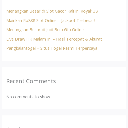
Menangkan Besar di Slot Gacor Kali Ini Royal138
Mainkan Rp888 Slot Online – Jackpot Terbesar!
Menangkan Besar di Judi Bola Gila Online
Live Draw HK Malam Ini – Hasil Tercepat & Akurat
Pangkalantogel – Situs Togel Resmi Terpercaya
Recent Comments
No comments to show.