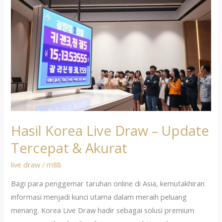
Hasil
Korea
Live
Draw
–
Update
Tercepat
&
Akurat
Hasil Korea Live Draw – Update
Tercepat & Akurat
live draw
/
m88
Bagi para penggemar taruhan online di Asia, kemutakhiran
informasi menjadi kunci utama dalam meraih peluang
menang. Korea Live Draw hadir sebagai solusi premium