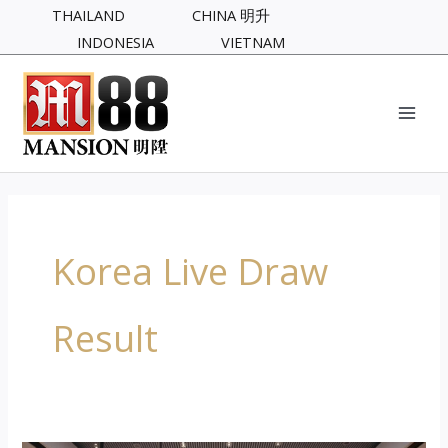
Skip
THAILAND
CHINA 明升
to
INDONESIA
VIETNAM
content
MAI
MEN
Korea Live Draw
Result