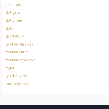
poker online
slot gacor
slot online
slots
sportsbook
taruhan olahraga
taruhan online
taruhan sepakbola
togel
tỷ lệ bóng đá
Uncategorized