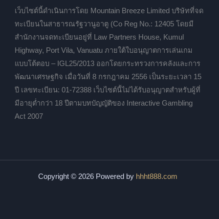
เว็บไซต์นี้ดำเนินการโดย Mountain Breeze Limited บริษัทที่จด
ทะเบียนในสาธารณรัฐวานูอาตู (Co Reg No.: 12405 โดยมี
สำนักงานจดทะเบียนอยู่ที่ Law Partners House, Kumul
Highway, Port Vila, Vanuatu ภายใต้ใบอนุญาตการเล่นเกม
แบบโต้ตอบ – IGL25/2013 ออกโดยกระทรวงการคลังและการ
พัฒนาเศรษฐกิจ เมื่อวันที่ 8 กรกฎาคม 2556 เป็นระยะเวลา 15
ปี เลขทะเบียน: 01-72388 เว็บไซต์นี้ไม่ได้รับอนุญาตสำหรับผู้ที่
มีอายุต่ำกว่า 18 ปีตามบทบัญญัติของ Interactive Gambling
Act 2007
Copyright © 2026 Powered by
hhht888.com