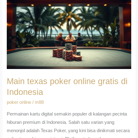
Main
texas
poker
online
gratis
di
Indonesia
Main texas poker online gratis di
Indonesia
poker online
/
m88
Permainan kartu digital semakin populer di kalangan pecinta
hiburan premium di Indonesia. Salah satu varian yang
menonjol adalah Texas Poker, yang kini bisa dinikmati secara