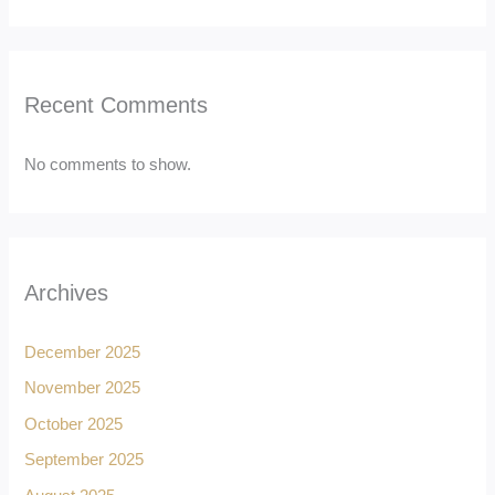
Recent Comments
No comments to show.
Archives
December 2025
November 2025
October 2025
September 2025