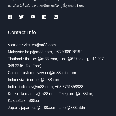
ออนไลน์ชั้นนำแห่งเอเซียและใหญ่ที่สุดของโลก.
Contact Info
Vietnam: viet_cs@m88.com
Malaysia: help@m88.com, +63 9369178192
Thailand : thai_cs@m88.com, Line @697nczkq, +44 207
048 2246 (Toll-Free)
China : customerservice@m88asia.com
Indonesia : indo_cs@m88.com
India : india_cs@m88.com, +63 9761858828
Korea : korea_cs@m88.com, Telegram @m88kor,
KakaoTalk m88kor
Japan : japan_cs@m88.com, Line @883thtdn