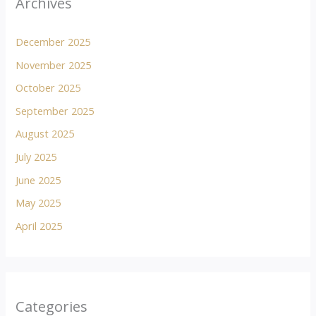
Archives
December 2025
November 2025
October 2025
September 2025
August 2025
July 2025
June 2025
May 2025
April 2025
Categories