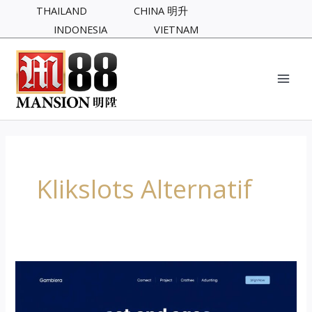
Skip
THAILAND
CHINA 明升
to
INDONESIA
VIETNAM
content
MAI
MEN
Klikslots Alternatif
Alternatif
Judi
Bola