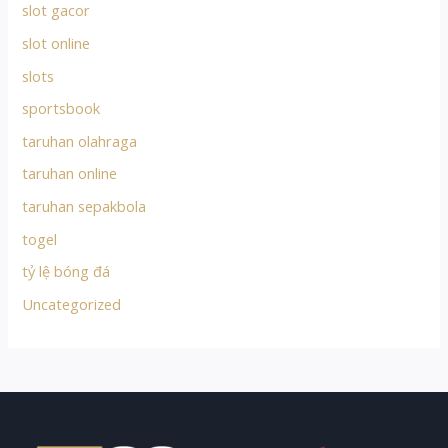
slot gacor
slot online
slots
sportsbook
taruhan olahraga
taruhan online
taruhan sepakbola
togel
tỷ lệ bóng đá
Uncategorized