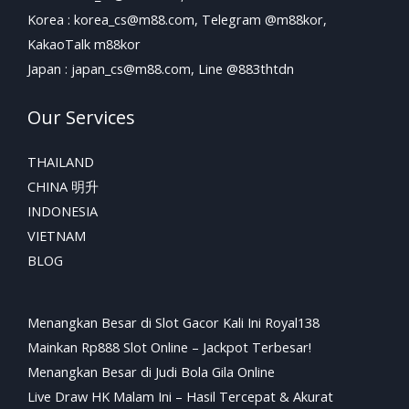
Korea : korea_cs@m88.com, Telegram @m88kor,
KakaoTalk m88kor
Japan : japan_cs@m88.com, Line @883thtdn
Our Services
THAILAND
CHINA 明升
INDONESIA
VIETNAM
BLOG
Menangkan Besar di Slot Gacor Kali Ini Royal138
Mainkan Rp888 Slot Online – Jackpot Terbesar!
Menangkan Besar di Judi Bola Gila Online
Live Draw HK Malam Ini – Hasil Tercepat & Akurat