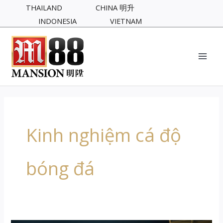
Skip
THAILAND
CHINA 明升
to
INDONESIA
VIETNAM
content
MAI
MEN
Kinh nghiệm cá độ
bóng đá