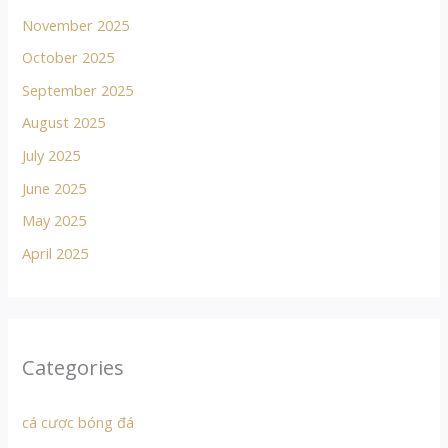
November 2025
October 2025
September 2025
August 2025
July 2025
June 2025
May 2025
April 2025
Categories
cá cược bóng đá