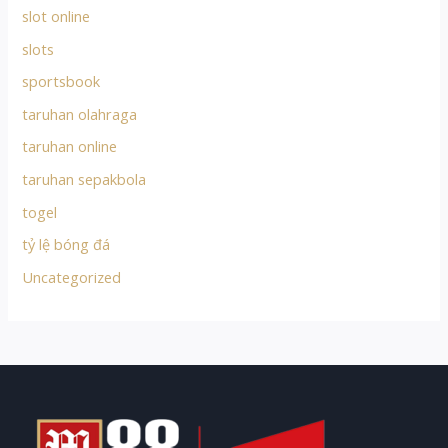
slot online
slots
sportsbook
taruhan olahraga
taruhan online
taruhan sepakbola
togel
tỷ lệ bóng đá
Uncategorized