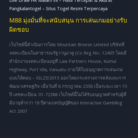
Pangkalantogel – Situs Togel Resmi Terpercaya
M88 มุ่งมั่นที่จะสนับสนุน การเล่นเกมอย่างรับ
ผิดชอบ
เว็บไซต์นี้ดำเนินการโดย Mountain Breeze Limited บริษัทที่
จดทะเบียนในสาธารณรัฐวานูอาตู (Co Reg No.: 12405 โดยมี
สำนักงานจดทะเบียนอยู่ที่ Law Partners House, Kumul
Highway, Port Vila, Vanuatu ภายใต้ใบอนุญาตการเล่นเกม
แบบโต้ตอบ – IGL25/2013 ออกโดยกระทรวงการคลังและการ
พัฒนาเศรษฐกิจ เมื่อวันที่ 8 กรกฎาคม 2556 เป็นระยะเวลา 15
ปี เลขทะเบียน: 01-72388 เว็บไซต์นี้ไม่ได้รับอนุญาตสำหรับผู้ที่
มีอายุต่ำกว่า 18 ปีตามบทบัญญัติของ Interactive Gambling
Act 2007