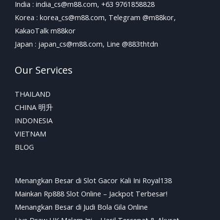
India : india_cs@m88.com, +63 9761858828
Korea : korea_cs@m88.com, Telegram @m88kor,
KakaoTalk m88kor
Japan : japan_cs@m88.com, Line @883thtdn
Our Services
THAILAND
CHINA 明升
INDONESIA
VIETNAM
BLOG
Menangkan Besar di Slot Gacor Kali Ini Royal138
Mainkan Rp888 Slot Online – Jackpot Terbesar!
Menangkan Besar di Judi Bola Gila Online
Live Draw HK Malam Ini – Hasil Tercepat & Akurat