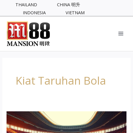
Skip
THAILAND
CHINA 明升
to
INDONESIA
VIETNAM
content
MAI
MEN
Kiat Taruhan Bola
Strategi
Menang
Taruhan