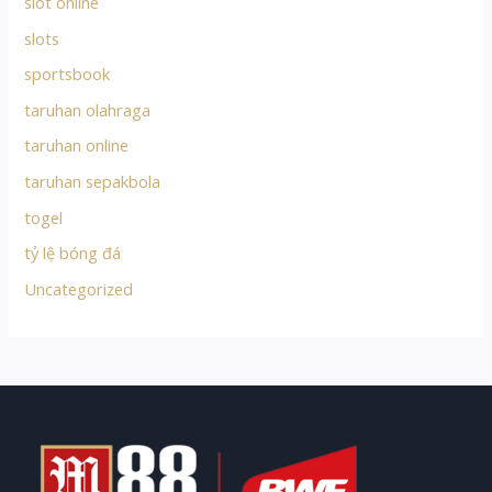
slot online
slots
sportsbook
taruhan olahraga
taruhan online
taruhan sepakbola
togel
tỷ lệ bóng đá
Uncategorized