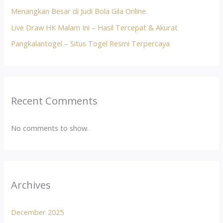
Menangkan Besar di Judi Bola Gila Online
Live Draw HK Malam Ini – Hasil Tercepat & Akurat
Pangkalantogel – Situs Togel Resmi Terpercaya
Recent Comments
No comments to show.
Archives
December 2025