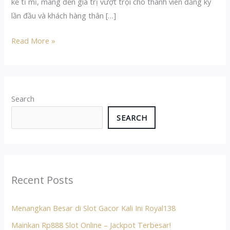
kế tỉ mỉ, mang đến giá trị vượt trội cho thành viên đăng ký
lần đầu và khách hàng thân […]
Read More »
Search
SEARCH
Recent Posts
Menangkan Besar di Slot Gacor Kali Ini Royal138
Mainkan Rp888 Slot Online – Jackpot Terbesar!