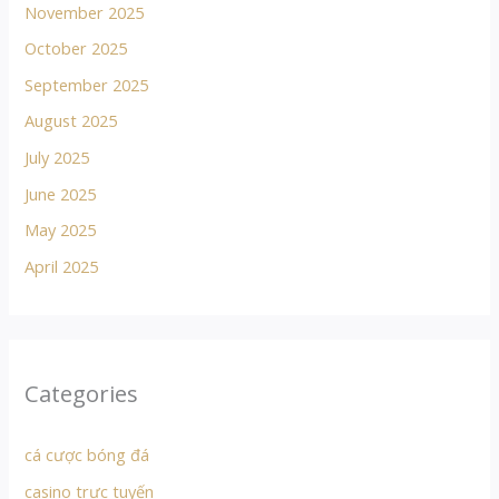
November 2025
October 2025
September 2025
August 2025
July 2025
June 2025
May 2025
April 2025
Categories
cá cược bóng đá
casino trực tuyến