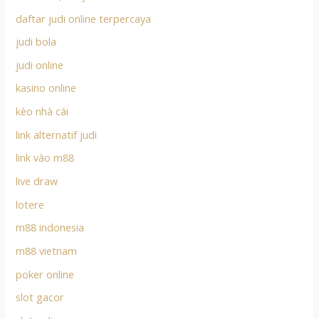
daftar judi online terpercaya
judi bola
judi online
kasino online
kèo nhà cái
link alternatif judi
link vào m88
live draw
lotere
m88 indonesia
m88 vietnam
poker online
slot gacor