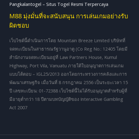
Pangkalantogel – Situs Togel Resmi Terpercaya
M88 มุ่งมั่นที่จะสนับสนุน การเล่นเกมอย่างรับ
ผิดชอบ
เว็บไซต์นี้ดำเนินการโดย Mountain Breeze Limited บริษัทที่
จดทะเบียนในสาธารณรัฐวานูอาตู (Co Reg No.: 12405 โดยมี
สำนักงานจดทะเบียนอยู่ที่ Law Partners House, Kumul
Highway, Port Vila, Vanuatu ภายใต้ใบอนุญาตการเล่นเกม
แบบโต้ตอบ – IGL25/2013 ออกโดยกระทรวงการคลังและการ
พัฒนาเศรษฐกิจ เมื่อวันที่ 8 กรกฎาคม 2556 เป็นระยะเวลา 15
ปี เลขทะเบียน: 01-72388 เว็บไซต์นี้ไม่ได้รับอนุญาตสำหรับผู้ที่
มีอายุต่ำกว่า 18 ปีตามบทบัญญัติของ Interactive Gambling
Act 2007