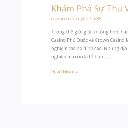
Khám Phá Sự Thú V
casino trực tuyến
/
m88
Trong thế giới giải trí tổng hợp, hai
Casino Phú Quốc và Crown Casino M
nghiệm casino đỉnh cao. Những địa 
nghiệp mà còn là tổ hợp […]
Read More »