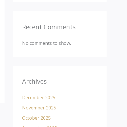
Recent Comments
No comments to show.
Archives
December 2025
November 2025
October 2025