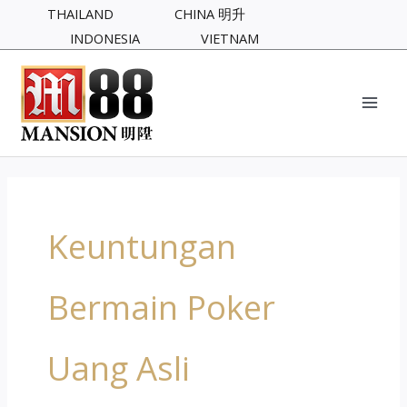
Skip
THAILAND
CHINA 明升
to
INDONESIA
VIETNAM
content
MAI
MEN
Keuntungan
Bermain Poker
Uang Asli