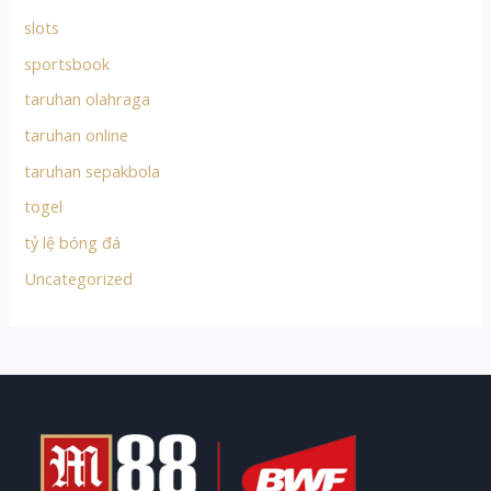
slots
sportsbook
taruhan olahraga
taruhan online
taruhan sepakbola
togel
tỷ lệ bóng đá
Uncategorized