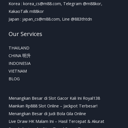
Korea : korea_cs@m88.com, Telegram @m88kor,
KakaoTalk m88kor
Japan : japan_cs@m88.com, Line @883thtdn
Our Services
THAILAND
CHINA 明升
INDONESIA
VIETNAM
BLOG
Menangkan Besar di Slot Gacor Kali Ini Royal138
Mainkan Rp888 Slot Online – Jackpot Terbesar!
Menangkan Besar di Judi Bola Gila Online
Live Draw HK Malam Ini – Hasil Tercepat & Akurat