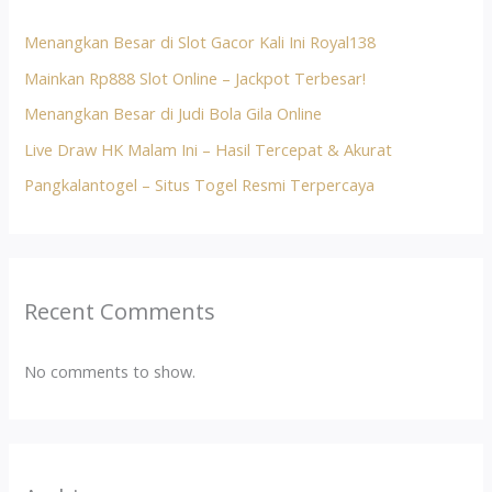
Menangkan Besar di Slot Gacor Kali Ini Royal138
Mainkan Rp888 Slot Online – Jackpot Terbesar!
Menangkan Besar di Judi Bola Gila Online
Live Draw HK Malam Ini – Hasil Tercepat & Akurat
Pangkalantogel – Situs Togel Resmi Terpercaya
Recent Comments
No comments to show.