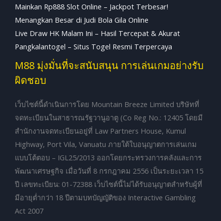
Mainkan Rp888 Slot Online – Jackpot Terbesar!
Menangkan Besar di Judi Bola Gila Online
Live Draw HK Malam Ini – Hasil Tercepat & Akurat
Pangkalantogel – Situs Togel Resmi Terpercaya
M88 มุ่งมั่นที่จะสนับสนุน การเล่นเกมอย่างรับ
ผิดชอบ
เว็บไซต์นี้ดำเนินการโดย Mountain Breeze Limited บริษัทที่
จดทะเบียนในสาธารณรัฐวานูอาตู (Co Reg No.: 12405 โดยมี
สำนักงานจดทะเบียนอยู่ที่ Law Partners House, Kumul
Highway, Port Vila, Vanuatu ภายใต้ใบอนุญาตการเล่นเกม
แบบโต้ตอบ – IGL25/2013 ออกโดยกระทรวงการคลังและการ
พัฒนาเศรษฐกิจ เมื่อวันที่ 8 กรกฎาคม 2556 เป็นระยะเวลา 15
ปี เลขทะเบียน: 01-72388 เว็บไซต์นี้ไม่ได้รับอนุญาตสำหรับผู้ที่
มีอายุต่ำกว่า 18 ปีตามบทบัญญัติของ Interactive Gambling
Act 2007