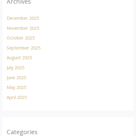
Archives
December 2025
November 2025
October 2025
September 2025
August 2025
July 2025
June 2025
May 2025
April 2025
Categories