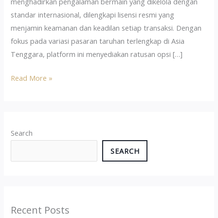
menghadirkan pengalaman bermain yang dikelola dengan
standar internasional, dilengkapi lisensi resmi yang
menjamin keamanan dan keadilan setiap transaksi. Dengan
fokus pada variasi pasaran taruhan terlengkap di Asia
Tenggara, platform ini menyediakan ratusan opsi […]
Read More »
Search
SEARCH
Recent Posts