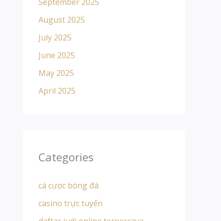
September 2025
August 2025
July 2025
June 2025
May 2025
April 2025
Categories
cá cược bóng đá
casino trực tuyến