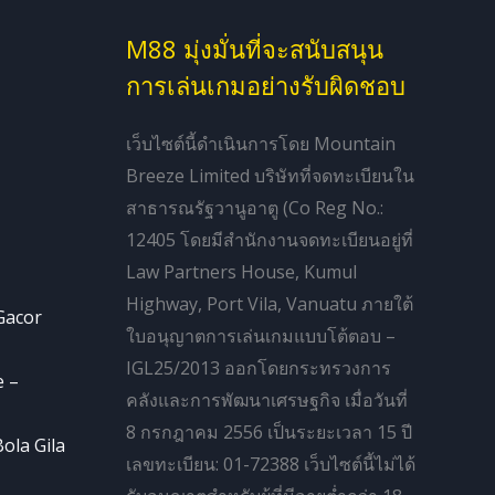
M88 มุ่งมั่นที่จะสนับสนุน
การเล่นเกมอย่างรับผิดชอบ
เว็บไซต์นี้ดำเนินการโดย Mountain
Breeze Limited บริษัทที่จดทะเบียนใน
สาธารณรัฐวานูอาตู (Co Reg No.:
12405 โดยมีสำนักงานจดทะเบียนอยู่ที่
Law Partners House, Kumul
Highway, Port Vila, Vanuatu ภายใต้
Gacor
ใบอนุญาตการเล่นเกมแบบโต้ตอบ –
IGL25/2013 ออกโดยกระทรวงการ
e –
คลังและการพัฒนาเศรษฐกิจ เมื่อวันที่
8 กรกฎาคม 2556 เป็นระยะเวลา 15 ปี
ola Gila
เลขทะเบียน: 01-72388 เว็บไซต์นี้ไม่ได้