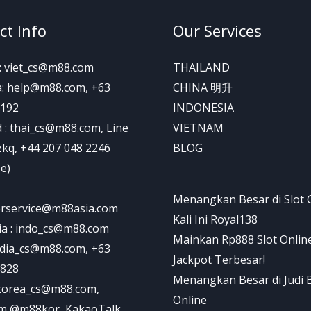
ct Info
Our Services
: viet_cs@m88.com
THAILAND
a: help@m88.com, +63
CHINA 明升
192
INDONESIA
 : thai_cs@m88.com, Line
VIETNAM
kq, +44 207 048 2246
BLOG
ee)
Menangkan Besar di Slot 
rservice@m88asia.com
Kali Ini Royal138
ia : indo_cs@m88.com
Mainkan Rp888 Slot Onlin
india_cs@m88.com, +63
Jackpot Terbesar!
828
Menangkan Besar di Judi B
 korea_cs@m88.com,
Online
m @m88kor, KakaoTalk