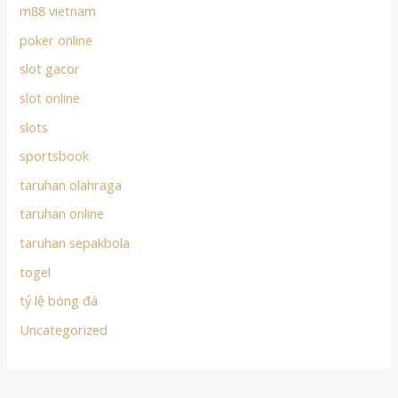
m88 vietnam
poker online
slot gacor
slot online
slots
sportsbook
taruhan olahraga
taruhan online
taruhan sepakbola
togel
tỷ lệ bóng đá
Uncategorized