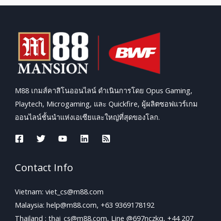
M88 เกมส์คาสิโนออนไลน์ ดำเนินการโดย Opus Gaming,
Playtech, Microgaming, และ Quickfire, ผู้ผลิตซอฟแวร์เกม
ออนไลน์ชั้นนำแห่งเอเซียและใหญ่ที่สุดของโลก.
Contact Info
Vietnam: viet_cs@m88.com
Malaysia: help@m88.com, +63 9369178192
Thailand : thai_cs@m88.com, Line @697nczkq, +44 207