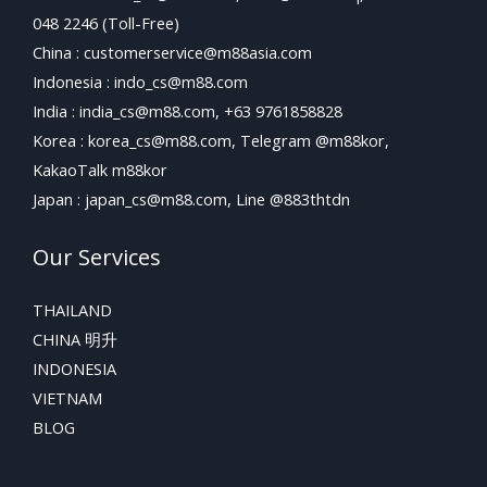
048 2246 (Toll-Free)
China : customerservice@m88asia.com
Indonesia : indo_cs@m88.com
India : india_cs@m88.com, +63 9761858828
Korea : korea_cs@m88.com, Telegram @m88kor,
KakaoTalk m88kor
Japan : japan_cs@m88.com, Line @883thtdn
Our Services
THAILAND
CHINA 明升
INDONESIA
VIETNAM
BLOG