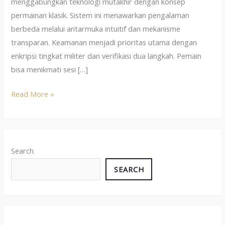
menggabungkan teknologi mutakhir dengan konsep
permainan klasik. Sistem ini menawarkan pengalaman
berbeda melalui antarmuka intuitif dan mekanisme
transparan. Keamanan menjadi prioritas utama dengan
enkripsi tingkat militer dan verifikasi dua langkah. Pemain
bisa menikmati sesi […]
Read More »
Search
SEARCH