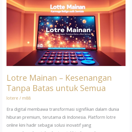
Lotre
Mainan
–
Kesenangan
Tanpa
Batas
untuk
Semua
Lotre Mainan – Kesenangan
Tanpa Batas untuk Semua
lotere
/
m88
Era digital membawa transformasi signifikan dalam dunia
hiburan premium, terutama di Indonesia. Platform lotre
online kini hadir sebagai solusi inovatif yang