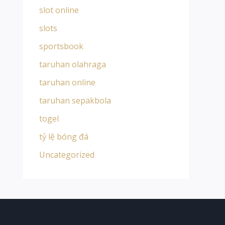
slot online
slots
sportsbook
taruhan olahraga
taruhan online
taruhan sepakbola
togel
tỷ lệ bóng đá
Uncategorized