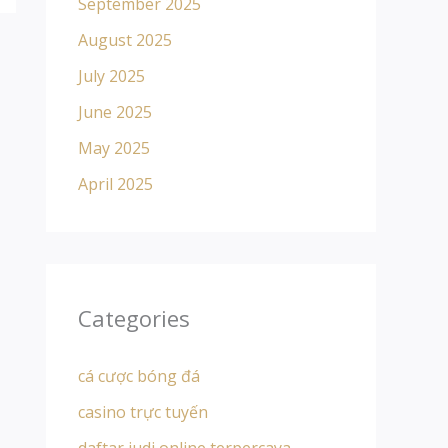
September 2025
August 2025
July 2025
June 2025
May 2025
April 2025
Categories
cá cược bóng đá
casino trực tuyến