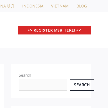
INA 明升
INDONESIA
VIETNAM
BLOG
>> REGISTER M88 HERE! <<
Search
SEARCH