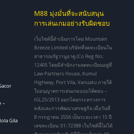
M88 มุ่งมั่นที่จะสนับสนุน
การเล่นเกมอย่างรับผิดชอบ
เว็บไซต์นี้ดำเนินการโดย Mountain
Breeze Limited บริษัทที่จดทะเบียนใน
สาธารณรัฐวานูอาตู (Co Reg No.:
12405 โดยมีสำนักงานจดทะเบียนอยู่ที่
Law Partners House, Kumul
Highway, Port Vila, Vanuatu ภายใต้
Gacor
ใบอนุญาตการเล่นเกมแบบโต้ตอบ –
IGL25/2013 ออกโดยกระทรวงการ
e –
คลังและการพัฒนาเศรษฐกิจ เมื่อวันที่
8 กรกฎาคม 2556 เป็นระยะเวลา 15 ปี
ola Gila
เลขทะเบียน: 01-72388 เว็บไซต์นี้ไม่ได้