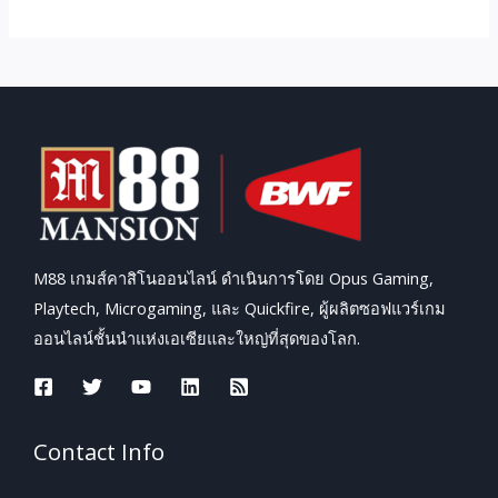
M88 เกมส์คาสิโนออนไลน์ ดำเนินการโดย Opus Gaming,
Playtech, Microgaming, และ Quickfire, ผู้ผลิตซอฟแวร์เกม
ออนไลน์ชั้นนำแห่งเอเซียและใหญ่ที่สุดของโลก.
Contact Info