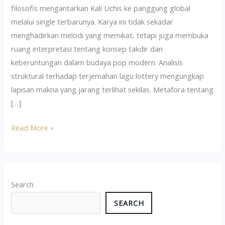
filosofis mengantarkan Kali Uchis ke panggung global
melalui single terbarunya. Karya ini tidak sekadar
menghadirkan melodi yang memikat, tetapi juga membuka
ruang interpretasi tentang konsep takdir dan
keberuntungan dalam budaya pop modern. Analisis
struktural terhadap terjemahan lagu lottery mengungkap
lapisan makna yang jarang terlihat sekilas. Metafora tentang
[…]
Read More »
Search
SEARCH