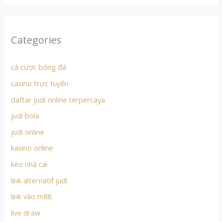
Categories
cá cược bóng đá
casino trực tuyến
daftar judi online terpercaya
judi bola
judi online
kasino online
kèo nhà cái
link alternatif judi
link vào m88
live draw