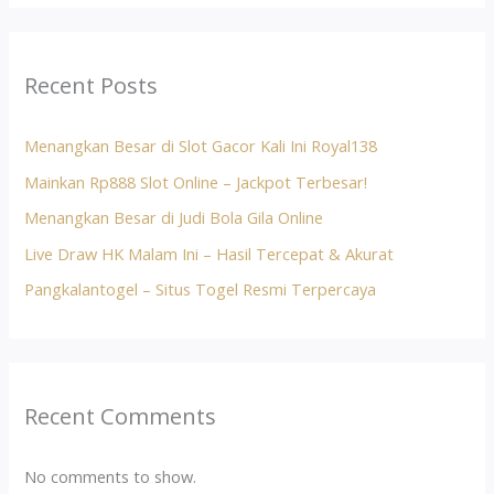
Recent Posts
Menangkan Besar di Slot Gacor Kali Ini Royal138
Mainkan Rp888 Slot Online – Jackpot Terbesar!
Menangkan Besar di Judi Bola Gila Online
Live Draw HK Malam Ini – Hasil Tercepat & Akurat
Pangkalantogel – Situs Togel Resmi Terpercaya
Recent Comments
No comments to show.