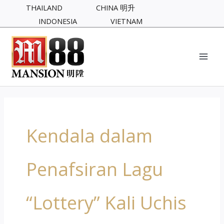
Skip
THAILAND
CHINA 明升
to
INDONESIA
VIETNAM
content
MAI
MEN
Kendala dalam
Penafsiran Lagu
“Lottery” Kali Uchis