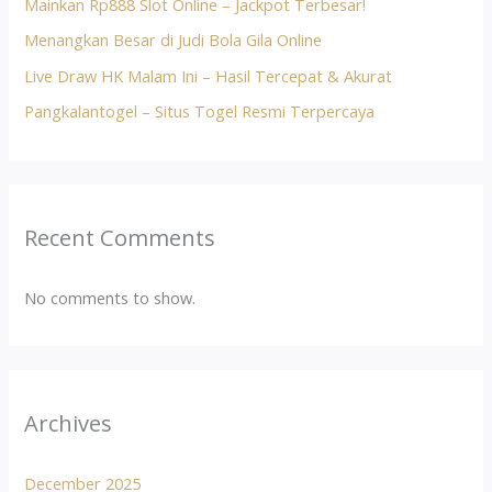
Mainkan Rp888 Slot Online – Jackpot Terbesar!
Menangkan Besar di Judi Bola Gila Online
Live Draw HK Malam Ini – Hasil Tercepat & Akurat
Pangkalantogel – Situs Togel Resmi Terpercaya
Recent Comments
No comments to show.
Archives
December 2025