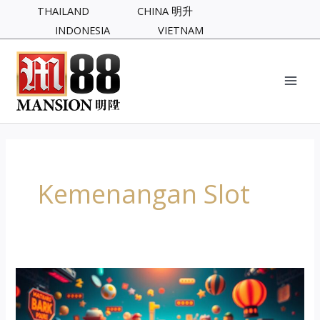
Skip
THAILAND
CHINA 明升
to
INDONESIA
VIETNAM
content
MAI
MEN
Kemenangan Slot
Slot
Gacor
Faktabet