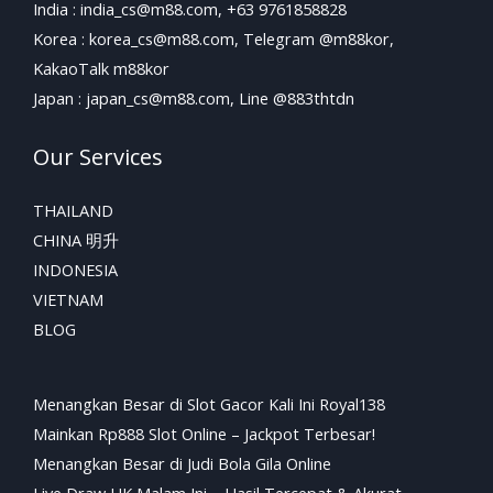
India : india_cs@m88.com, +63 9761858828
Korea : korea_cs@m88.com, Telegram @m88kor,
KakaoTalk m88kor
Japan : japan_cs@m88.com, Line @883thtdn
Our Services
THAILAND
CHINA 明升
INDONESIA
VIETNAM
BLOG
Menangkan Besar di Slot Gacor Kali Ini Royal138
Mainkan Rp888 Slot Online – Jackpot Terbesar!
Menangkan Besar di Judi Bola Gila Online
Live Draw HK Malam Ini – Hasil Tercepat & Akurat