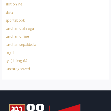
slot online
slots
sportsbook
taruhan olahraga
taruhan online
taruhan sepakbola
togel
tỷ lệ bóng đá
Uncategorized