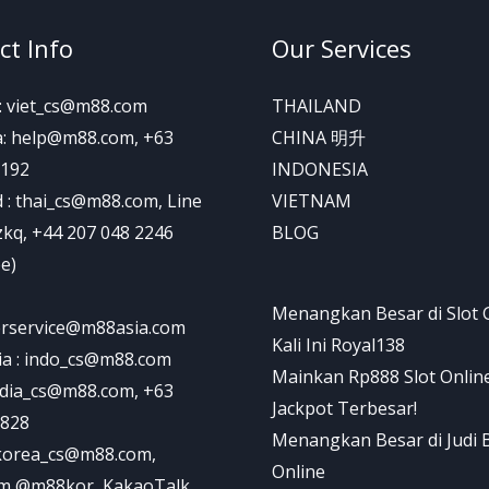
ct Info
Our Services
: viet_cs@m88.com
THAILAND
a: help@m88.com, +63
CHINA 明升
192
INDONESIA
 : thai_cs@m88.com, Line
VIETNAM
kq, +44 207 048 2246
BLOG
ee)
Menangkan Besar di Slot 
rservice@m88asia.com
Kali Ini Royal138
ia : indo_cs@m88.com
Mainkan Rp888 Slot Onlin
india_cs@m88.com, +63
Jackpot Terbesar!
828
Menangkan Besar di Judi B
 korea_cs@m88.com,
Online
m @m88kor, KakaoTalk