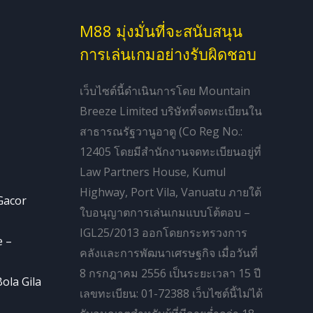
M88 มุ่งมั่นที่จะสนับสนุน
การเล่นเกมอย่างรับผิดชอบ
เว็บไซต์นี้ดำเนินการโดย Mountain
Breeze Limited บริษัทที่จดทะเบียนใน
สาธารณรัฐวานูอาตู (Co Reg No.:
12405 โดยมีสำนักงานจดทะเบียนอยู่ที่
Law Partners House, Kumul
Highway, Port Vila, Vanuatu ภายใต้
Gacor
ใบอนุญาตการเล่นเกมแบบโต้ตอบ –
IGL25/2013 ออกโดยกระทรวงการ
e –
คลังและการพัฒนาเศรษฐกิจ เมื่อวันที่
8 กรกฎาคม 2556 เป็นระยะเวลา 15 ปี
ola Gila
เลขทะเบียน: 01-72388 เว็บไซต์นี้ไม่ได้