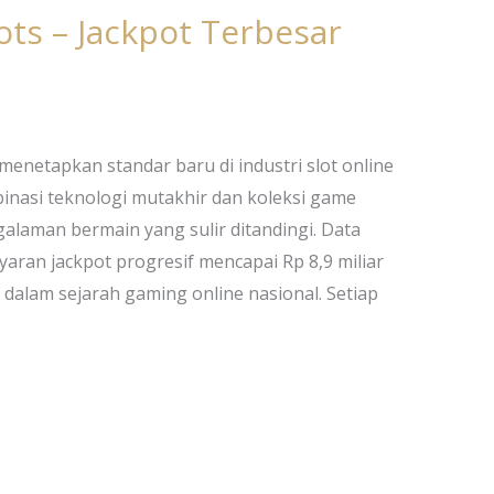
ts – Jackpot Terbesar
menetapkan standar baru di industri slot online
inasi teknologi mutakhir dan koleksi game
alaman bermain yang sulir ditandingi. Data
ran jackpot progresif mencapai Rp 8,9 miliar
 dalam sejarah gaming online nasional. Setiap