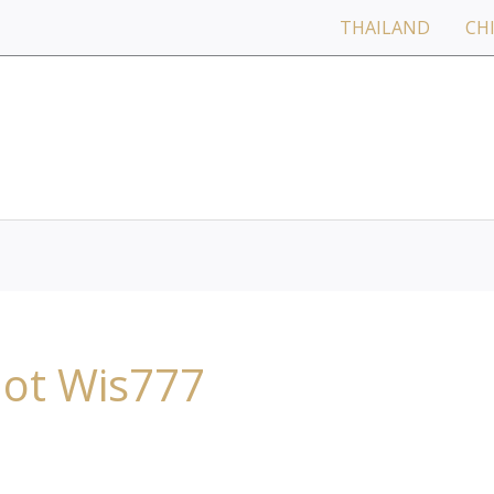
THAILAND
CH
lot Wis777