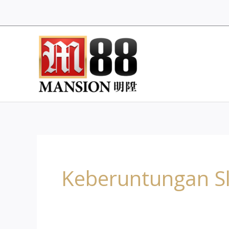
Skip
to
content
Keberuntungan S