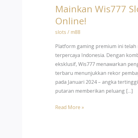
Mainkan Wis777 Slo
Online!
slots
/
m88
Platform gaming premium ini telah 
terpercaya Indonesia. Dengan komb
eksklusif, Wis777 menawarkan peng
terbaru menunjukkan rekor pembaya
pada Januari 2024 – angka tertinggi
putaran memberikan peluang […]
Read More »