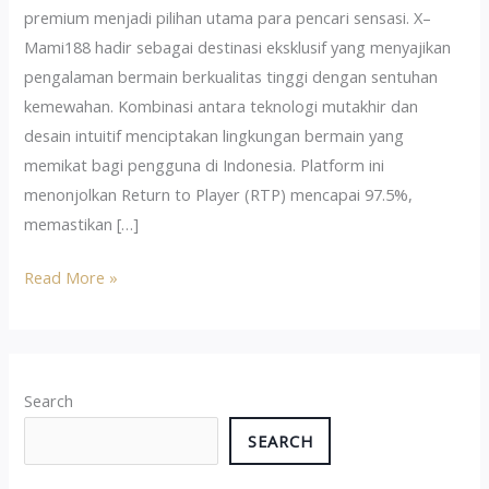
premium menjadi pilihan utama para pencari sensasi. X–
Mami188 hadir sebagai destinasi eksklusif yang menyajikan
pengalaman bermain berkualitas tinggi dengan sentuhan
kemewahan. Kombinasi antara teknologi mutakhir dan
desain intuitif menciptakan lingkungan bermain yang
memikat bagi pengguna di Indonesia. Platform ini
menonjolkan Return to Player (RTP) mencapai 97.5%,
memastikan […]
Read More »
Search
SEARCH