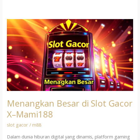
Menangkan
Besar
di
Slot
Gacor
X–
Mami188
Menangkan Besar di Slot Gacor
X–Mami188
slot gacor
/
m88
Dalam dunia hiburan digital yang dinamis, platform gaming