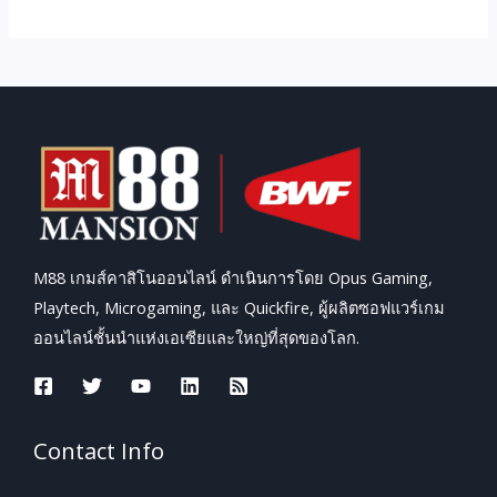
M88 เกมส์คาสิโนออนไลน์ ดำเนินการโดย Opus Gaming,
Playtech, Microgaming, และ Quickfire, ผู้ผลิตซอฟแวร์เกม
ออนไลน์ชั้นนำแห่งเอเซียและใหญ่ที่สุดของโลก.
Contact Info