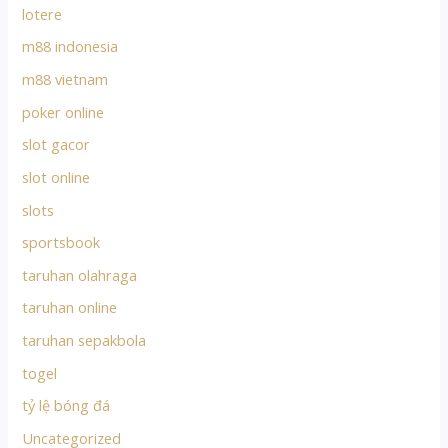
lotere
m88 indonesia
m88 vietnam
poker online
slot gacor
slot online
slots
sportsbook
taruhan olahraga
taruhan online
taruhan sepakbola
togel
tỷ lệ bóng đá
Uncategorized