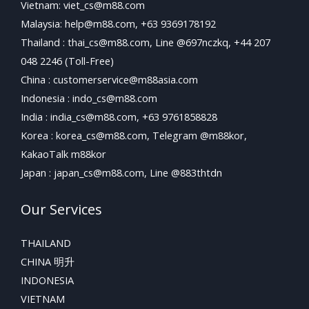
Vietnam: viet_cs@m88.com
Malaysia: help@m88.com, +63 9369178192
Thailand : thai_cs@m88.com, Line @697nczkq, +44 207
048 2246 (Toll-Free)
China : customerservice@m88asia.com
Indonesia : indo_cs@m88.com
India : india_cs@m88.com, +63 9761858828
Korea : korea_cs@m88.com, Telegram @m88kor,
KakaoTalk m88kor
Japan : japan_cs@m88.com, Line @883thtdn
Our Services
THAILAND
CHINA 明升
INDONESIA
VIETNAM