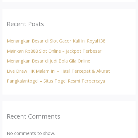
Recent Posts
Menangkan Besar di Slot Gacor Kali Ini Royal138
Mainkan Rp888 Slot Online – Jackpot Terbesar!
Menangkan Besar di Judi Bola Gila Online
Live Draw HK Malam Ini – Hasil Tercepat & Akurat
Pangkalantogel – Situs Togel Resmi Terpercaya
Recent Comments
No comments to show.