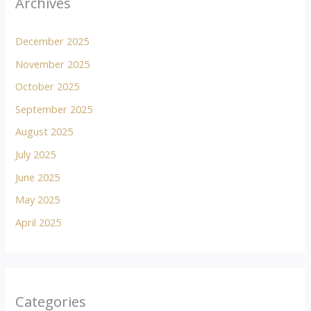
Archives
December 2025
November 2025
October 2025
September 2025
August 2025
July 2025
June 2025
May 2025
April 2025
Categories