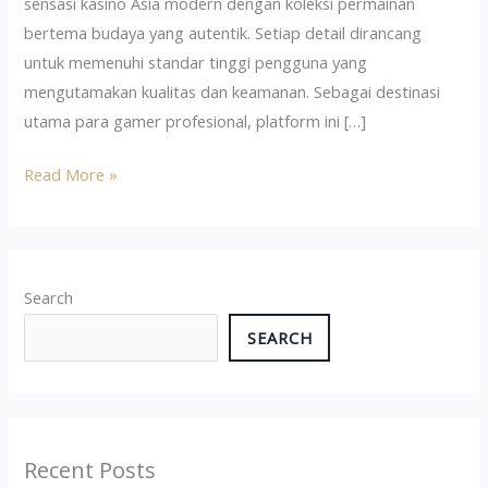
sensasi kasino Asia modern dengan koleksi permainan
bertema budaya yang autentik. Setiap detail dirancang
untuk memenuhi standar tinggi pengguna yang
mengutamakan kualitas dan keamanan. Sebagai destinasi
utama para gamer profesional, platform ini […]
Read More »
Search
SEARCH
Recent Posts