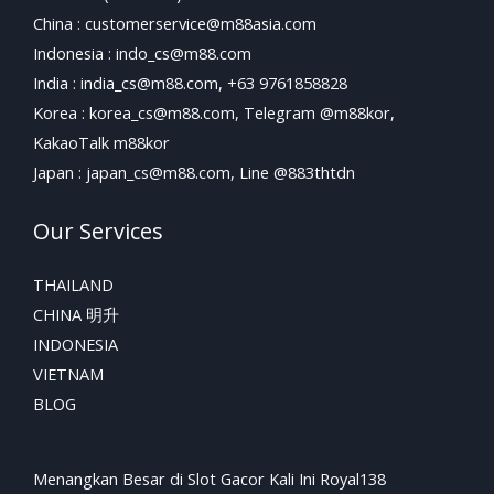
China : customerservice@m88asia.com
Indonesia : indo_cs@m88.com
India : india_cs@m88.com, +63 9761858828
Korea : korea_cs@m88.com, Telegram @m88kor,
KakaoTalk m88kor
Japan : japan_cs@m88.com, Line @883thtdn
Our Services
THAILAND
CHINA 明升
INDONESIA
VIETNAM
BLOG
Menangkan Besar di Slot Gacor Kali Ini Royal138