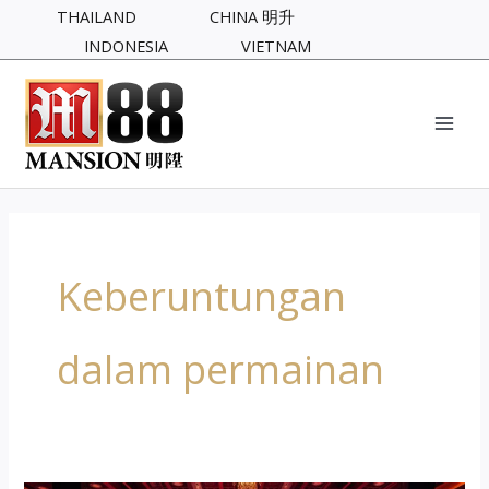
Skip
THAILAND
CHINA 明升
to
INDONESIA
VIETNAM
content
MAI
MEN
Keberuntungan
dalam permainan