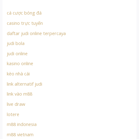
cá cược bóng đá
casino trực tuyến
daftar judi online terpercaya
judi bola
judi online
kasino online
kèo nhà cái
link alternatif judi
link vào m88
live draw
lotere
m88 indonesia
m88 vietnam