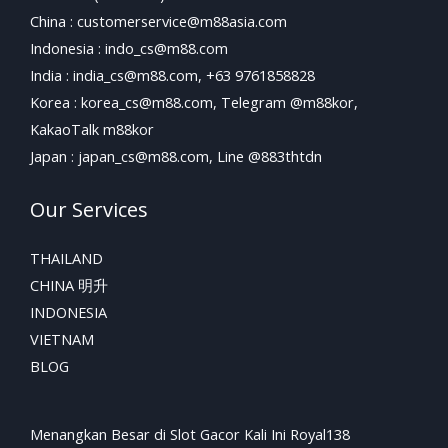
China : customerservice@m88asia.com
Indonesia : indo_cs@m88.com
India : india_cs@m88.com, +63 9761858828
Korea : korea_cs@m88.com, Telegram @m88kor,
KakaoTalk m88kor
Japan : japan_cs@m88.com, Line @883thtdn
Our Services
THAILAND
CHINA 明升
INDONESIA
VIETNAM
BLOG
Menangkan Besar di Slot Gacor Kali Ini Royal138