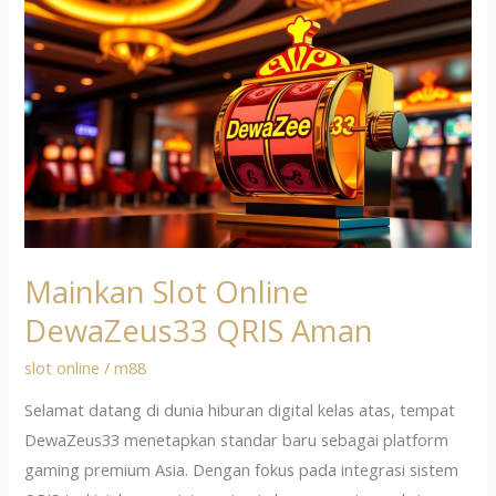
Mainkan
Slot
Online
DewaZeus33
QRIS
Aman
Mainkan Slot Online
DewaZeus33 QRIS Aman
slot online
/
m88
Selamat datang di dunia hiburan digital kelas atas, tempat
DewaZeus33 menetapkan standar baru sebagai platform
gaming premium Asia. Dengan fokus pada integrasi sistem