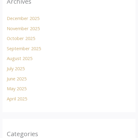
Archives
December 2025
November 2025
October 2025
September 2025
August 2025
July 2025
June 2025
May 2025
April 2025
Categories