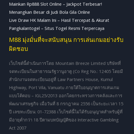
Mainkan Rp888 Slot Online – Jackpot Terbesar!
Menangkan Besar di Judi Bola Gila Online
Live Draw HK Malam Ini – Hasil Tercepat & Akurat
Pangkalantogel – Situs Togel Resmi Terpercaya
M88 มุ่งมั่นที่จะสนับสนุน การเล่นเกมอย่างรับ
ผิดชอบ
เว็บไซต์นี้ดำเนินการโดย Mountain Breeze Limited บริษัทที่
จดทะเบียนในสาธารณรัฐวานูอาตู (Co Reg No.: 12405 โดยมี
สำนักงานจดทะเบียนอยู่ที่ Law Partners House, Kumul
Highway, Port Vila, Vanuatu ภายใต้ใบอนุญาตการเล่นเกม
แบบโต้ตอบ – IGL25/2013 ออกโดยกระทรวงการคลังและการ
พัฒนาเศรษฐกิจ เมื่อวันที่ 8 กรกฎาคม 2556 เป็นระยะเวลา 15
ปี เลขทะเบียน: 01-72388 เว็บไซต์นี้ไม่ได้รับอนุญาตสำหรับผู้ที่
มีอายุต่ำกว่า 18 ปีตามบทบัญญัติของ Interactive Gambling
Act 2007