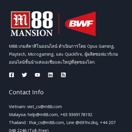
M88 เกมส์คาสิโนออนไลน์ ดำเนินการโดย Opus Gaming,
Playtech, Microgaming, และ Quickfire, ผู้ผลิตซอฟแวร์เกม
ออนไลน์ชั้นนำแห่งเอเซียและใหญ่ที่สุดของโลก.
Contact Info
Vietnam: viet_cs@m88.com
Malaysia: help@m88.com, +63 9369178192
Thailand : thai_cs@m88.com, Line @697nczkq, +44 207
048 2246 (Toll-Free)