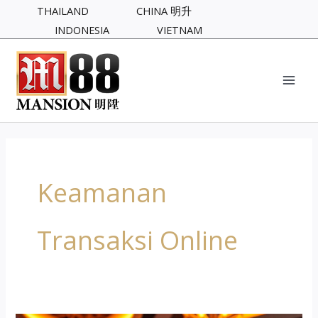
Skip
THAILAND
CHINA 明升
to
INDONESIA
VIETNAM
content
MAI
MEN
Keamanan
Transaksi Online