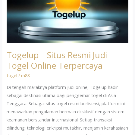
Resmi
Judi
Togel
Online
Terpercaya
Togelup – Situs Resmi Judi
Togel Online Terpercaya
togel
/
m88
Di tengah maraknya platform judi online, Togelup hadir
sebagai destinasi utama bagi penggemar togel di Asia
Tenggara. Sebagai situs togel resmi berlisensi, platform ini
menawarkan pengalaman bermain eksklusif dengan sistem
keamanan berstandar internasional. Setiap transaksi
dilindungi teknologi enkripsi mutakhir, menjamin kerahasiaan