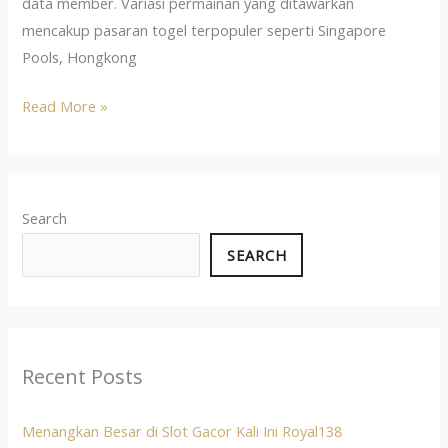
data member. Variasi permainan yang ditawarkan
mencakup pasaran togel terpopuler seperti Singapore
Pools, Hongkong
Read More »
Search
SEARCH
Recent Posts
Menangkan Besar di Slot Gacor Kali Ini Royal138