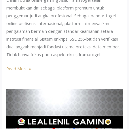
membuktikan diri sebagai platform premium untuk
penggemar judi angka profesional. Sebagai bandar togel
online berlisensi internasional, platform ini menyajikan
pengalaman bermain dengan standar keamanan setara
institusi finansial. Sistem enkripsi SSL 256-bit dan verifikasi
dua langkah menjadi fondasi utama proteksi data member.
Tidak hanya fokus pada aspek teknis, Iramatogel
Read More »
Daftar
Judi
Togel
Terpercaya
&