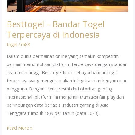
Besttogel – Bandar Togel
Terpercaya di Indonesia
togel
/
m88
Dalam dunia permainan online yang semakin kompetitif,
pemain membutuhkan platform terpercaya dengan standar
keamanan tinggi. Besttogel hadir sebagai bandar togel
terpercaya yang mengutamakan integritas dan kenyamanan
pengguna. Dengan lisensi resmi dari otoritas gaming
internasional, platform ini menjamin transaksi fair play dan
perlindungan data berlapis. Industri gaming di Asia
Tenggara tumbuh 18% per tahun (data 2023),
Read More »