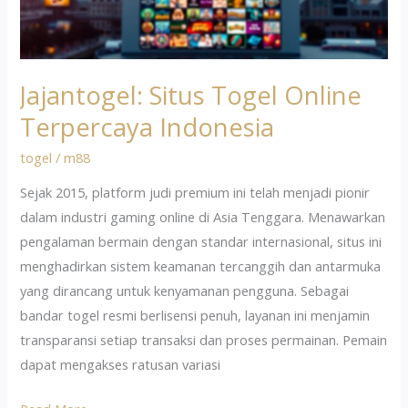
Jajantogel: Situs Togel Online
Terpercaya Indonesia
togel
/
m88
Sejak 2015, platform judi premium ini telah menjadi pionir
dalam industri gaming online di Asia Tenggara. Menawarkan
pengalaman bermain dengan standar internasional, situs ini
menghadirkan sistem keamanan tercanggih dan antarmuka
yang dirancang untuk kenyamanan pengguna. Sebagai
bandar togel resmi berlisensi penuh, layanan ini menjamin
transparansi setiap transaksi dan proses permainan. Pemain
dapat mengakses ratusan variasi