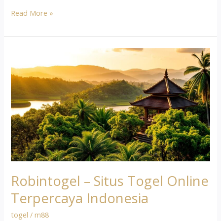
Read More »
Robintogel
–
Situs
Togel
Online
Terpercaya
Indonesia
Robintogel – Situs Togel Online
Terpercaya Indonesia
togel
/
m88