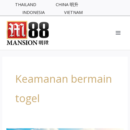
Skip
THAILAND
CHINA 明升
to
INDONESIA
VIETNAM
content
MAI
MEN
Keamanan bermain
togel