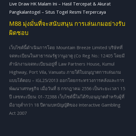
Live Draw HK Malam Ini – Hasil Tercepat & Akurat
Pangkalantogel – Situs Togel Resmi Terpercaya
M88 มุ่งมั่นที่จะสนับสนุน การเล่นเกมอย่างรับ
ผิดชอบ
เว็บไซต์นี้ดำเนินการโดย Mountain Breeze Limited บริษัทที่
จดทะเบียนในสาธารณรัฐวานูอาตู (Co Reg No.: 12405 โดยมี
สำนักงานจดทะเบียนอยู่ที่ Law Partners House, Kumul
Highway, Port Vila, Vanuatu ภายใต้ใบอนุญาตการเล่นเกม
แบบโต้ตอบ – IGL25/2013 ออกโดยกระทรวงการคลังและการ
พัฒนาเศรษฐกิจ เมื่อวันที่ 8 กรกฎาคม 2556 เป็นระยะเวลา 15
ปี เลขทะเบียน: 01-72388 เว็บไซต์นี้ไม่ได้รับอนุญาตสำหรับผู้ที่
มีอายุต่ำกว่า 18 ปีตามบทบัญญัติของ Interactive Gambling
Act 2007