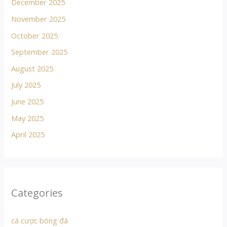
December 2025
November 2025
October 2025
September 2025
August 2025
July 2025
June 2025
May 2025
April 2025
Categories
cá cược bóng đá