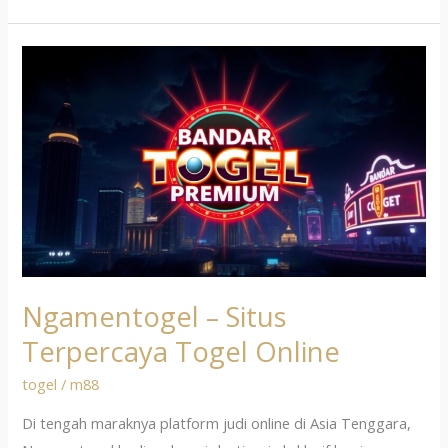
Ngamentogel
–
Situs
Terpercaya
Togel
Online
Ngamentogel – Situs
Terpercaya Togel Online
togel
/
m88
Di tengah maraknya platform judi online di Asia Tenggara,