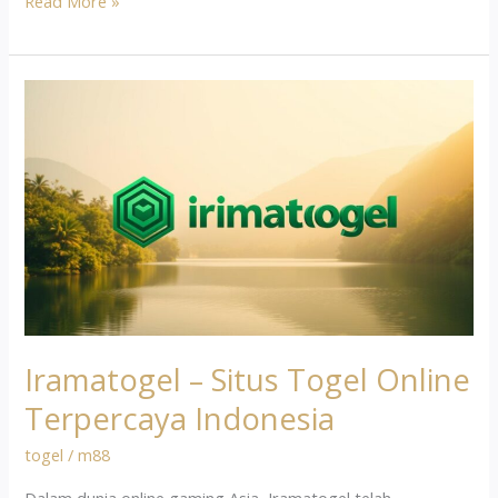
Read More »
Iramatogel
–
Situs
Togel
Online
Terpercaya
Indonesia
Iramatogel – Situs Togel Online
Terpercaya Indonesia
togel
/
m88
Dalam dunia online gaming Asia, Iramatogel telah