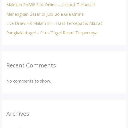
Mainkan Rp888 Slot Online – Jackpot Terbesar!
Menangkan Besar di Judi Bola Gila Online
Live Draw HK Malam Ini – Hasil Tercepat & Akurat
Pangkalantogel – Situs Togel Resmi Terpercaya
Recent Comments
No comments to show.
Archives