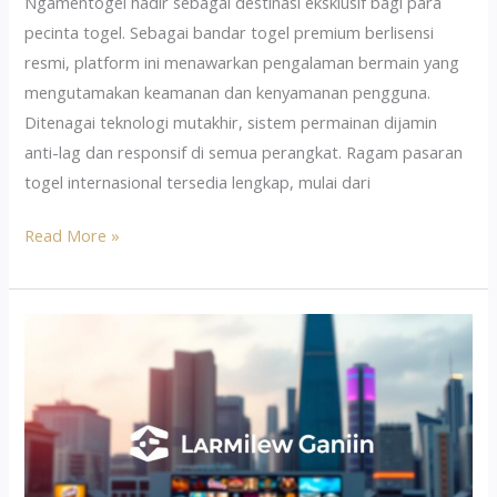
Ngamentogel hadir sebagai destinasi eksklusif bagi para
pecinta togel. Sebagai bandar togel premium berlisensi
resmi, platform ini menawarkan pengalaman bermain yang
mengutamakan keamanan dan kenyamanan pengguna.
Ditenagai teknologi mutakhir, sistem permainan dijamin
anti-lag dan responsif di semua perangkat. Ragam pasaran
togel internasional tersedia lengkap, mulai dari
Read More »
Jajantogel:
Situs
Togel
Online
Terpercaya
Indonesia