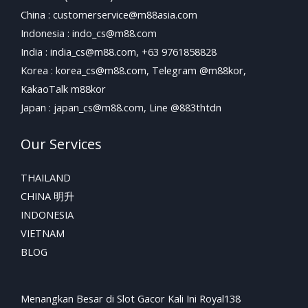
China : customerservice@m88asia.com
Indonesia : indo_cs@m88.com
India : india_cs@m88.com, +63 9761858828
Korea : korea_cs@m88.com, Telegram @m88kor,
KakaoTalk m88kor
Japan : japan_cs@m88.com, Line @883thtdn
Our Services
THAILAND
CHINA 明升
INDONESIA
VIETNAM
BLOG
Menangkan Besar di Slot Gacor Kali Ini Royal138