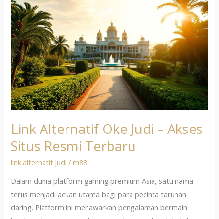
Link
Alternatif
Oke
Judi
–
Akses
Situs
Resmi
Terbaru
Link Alternatif Oke Judi – Akses
Situs Resmi Terbaru
link alternatif judi
/
m88
Dalam dunia platform gaming premium Asia, satu nama
terus menjadi acuan utama bagi para pecinta taruhan
daring. Platform ini menawarkan pengalaman bermain