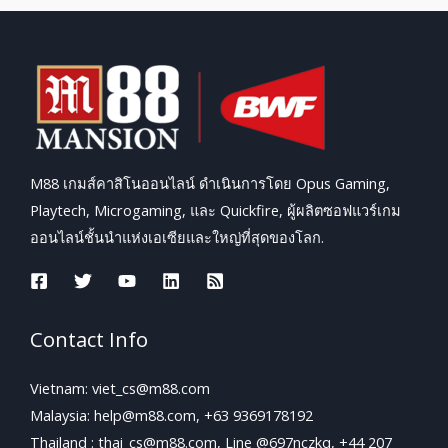
M88 เกมส์คาสิโนออนไลน์ ดำเนินการโดย Opus Gaming,
Playtech, Microgaming, และ Quickfire, ผู้ผลิตซอฟแวร์เกม
ออนไลน์ชั้นนำแห่งเอเซียและใหญ่ที่สุดของโลก.
Contact Info
Vietnam: viet_cs@m88.com
Malaysia: help@m88.com, +63 9369178192
Thailand : thai_cs@m88.com, Line @697nczkq, +44 207