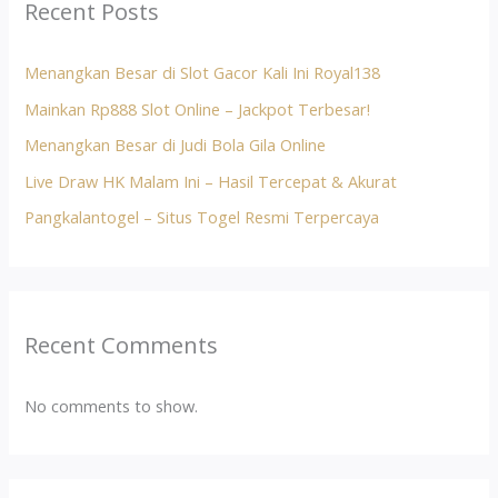
Recent Posts
Menangkan Besar di Slot Gacor Kali Ini Royal138
Mainkan Rp888 Slot Online – Jackpot Terbesar!
Menangkan Besar di Judi Bola Gila Online
Live Draw HK Malam Ini – Hasil Tercepat & Akurat
Pangkalantogel – Situs Togel Resmi Terpercaya
Recent Comments
No comments to show.