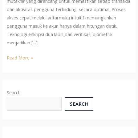
mutakhir yang dirancang untuk memastikan setiap transaksi
dan aktivitas pengguna terlindungi secara optimal. Proses
akses cepat melalui antarmuka intuitif memungkinkan
pengguna masuk ke akun hanya dalam hitungan detik.
Teknologi enkripsi dua lapis dan verifikasi biometrik
menjadikan […]
Read More »
Search
SEARCH