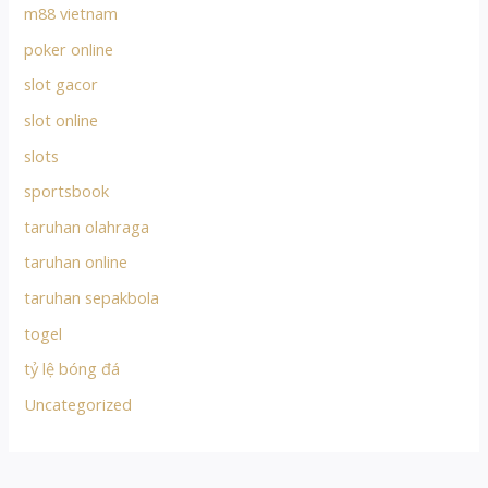
m88 vietnam
poker online
slot gacor
slot online
slots
sportsbook
taruhan olahraga
taruhan online
taruhan sepakbola
togel
tỷ lệ bóng đá
Uncategorized