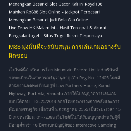
Menangkan Besar di Slot Gacor Kali Ini Royal138
Mainkan Rp888 Slot Online – Jackpot Terbesar!
Menangkan Besar di Judi Bola Gila Online
Live Draw HK Malam Ini – Hasil Tercepat & Akurat
Pangkalantogel – Situs Togel Resmi Terpercaya
M88 มุ่งมั่นที่จะสนับสนุน การเล่นเกมอย่างรับ
ผิดชอบ
เว็บไซต์นี้ดำเนินการโดย Mountain Breeze Limited บริษัทที่
จดทะเบียนในสาธารณรัฐวานูอาตู (Co Reg No.: 12405 โดยมี
สำนักงานจดทะเบียนอยู่ที่ Law Partners House, Kumul
Highway, Port Vila, Vanuatu ภายใต้ใบอนุญาตการเล่นเกม
แบบโต้ตอบ – IGL25/2013 ออกโดยกระทรวงการคลังและการ
พัฒนาเศรษฐกิจ เมื่อวันที่ 8 กรกฎาคม 2556 เป็นระยะเวลา 15
ปี เลขทะเบียน: 01-72388 เว็บไซต์นี้ไม่ได้รับอนุญาตสำหรับผู้ที่
มีอายุต่ำกว่า 18 ปีตามบทบัญญัติของ Interactive Gambling