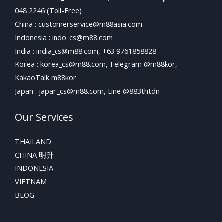
048 2246 (Toll-Free)
China : customerservice@m88asia.com
Indonesia : indo_cs@m88.com
India : india_cs@m88.com, +63 9761858828
Korea : korea_cs@m88.com, Telegram @m88kor,
KakaoTalk m88kor
Japan : japan_cs@m88.com, Line @883thtdn
Our Services
THAILAND
CHINA 明升
INDONESIA
VIETNAM
BLOG