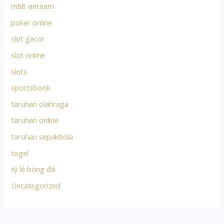
m88 vietnam
poker online
slot gacor
slot online
slots
sportsbook
taruhan olahraga
taruhan online
taruhan sepakbola
togel
tỷ lệ bóng đá
Uncategorized