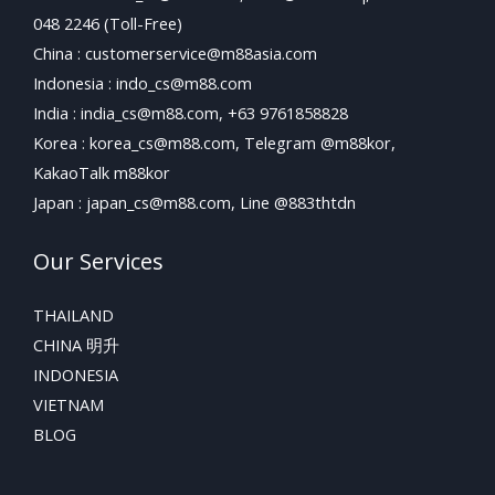
048 2246 (Toll-Free)
China : customerservice@m88asia.com
Indonesia : indo_cs@m88.com
India : india_cs@m88.com, +63 9761858828
Korea : korea_cs@m88.com, Telegram @m88kor,
KakaoTalk m88kor
Japan : japan_cs@m88.com, Line @883thtdn
Our Services
THAILAND
CHINA 明升
INDONESIA
VIETNAM
BLOG