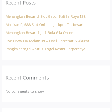
Recent Posts
Menangkan Besar di Slot Gacor Kali Ini Royal138
Mainkan Rp888 Slot Online – Jackpot Terbesar!
Menangkan Besar di Judi Bola Gila Online
Live Draw HK Malam Ini – Hasil Tercepat & Akurat
Pangkalantogel – Situs Togel Resmi Terpercaya
Recent Comments
No comments to show.