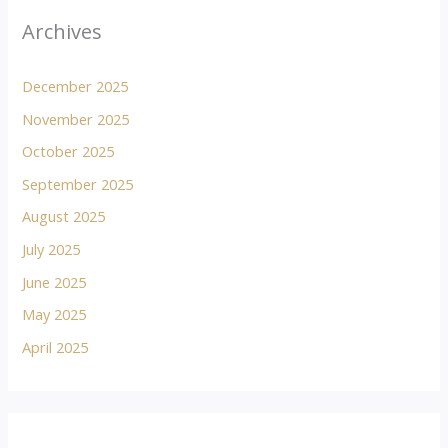
Archives
December 2025
November 2025
October 2025
September 2025
August 2025
July 2025
June 2025
May 2025
April 2025