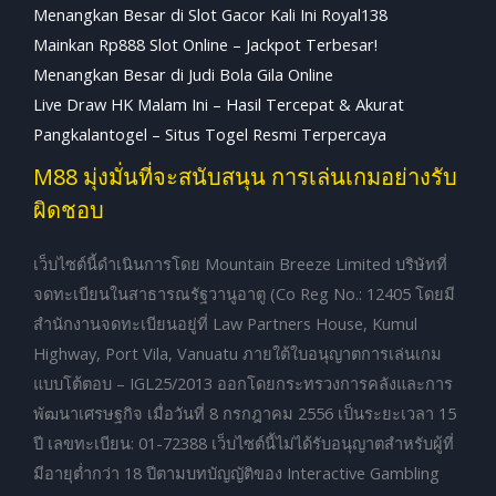
Menangkan Besar di Slot Gacor Kali Ini Royal138
Mainkan Rp888 Slot Online – Jackpot Terbesar!
Menangkan Besar di Judi Bola Gila Online
Live Draw HK Malam Ini – Hasil Tercepat & Akurat
Pangkalantogel – Situs Togel Resmi Terpercaya
M88 มุ่งมั่นที่จะสนับสนุน การเล่นเกมอย่างรับ
ผิดชอบ
เว็บไซต์นี้ดำเนินการโดย Mountain Breeze Limited บริษัทที่
จดทะเบียนในสาธารณรัฐวานูอาตู (Co Reg No.: 12405 โดยมี
สำนักงานจดทะเบียนอยู่ที่ Law Partners House, Kumul
Highway, Port Vila, Vanuatu ภายใต้ใบอนุญาตการเล่นเกม
แบบโต้ตอบ – IGL25/2013 ออกโดยกระทรวงการคลังและการ
พัฒนาเศรษฐกิจ เมื่อวันที่ 8 กรกฎาคม 2556 เป็นระยะเวลา 15
ปี เลขทะเบียน: 01-72388 เว็บไซต์นี้ไม่ได้รับอนุญาตสำหรับผู้ที่
มีอายุต่ำกว่า 18 ปีตามบทบัญญัติของ Interactive Gambling