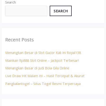
Search
SEARCH
Recent Posts
Menangkan Besar di Slot Gacor Kali Ini Royal138
Mainkan Rp888 Slot Online – Jackpot Terbesar!
Menangkan Besar di Judi Bola Gila Online
Live Draw HK Malam Ini – Hasil Tercepat & Akurat
Pangkalantogel – Situs Togel Resmi Terpercaya