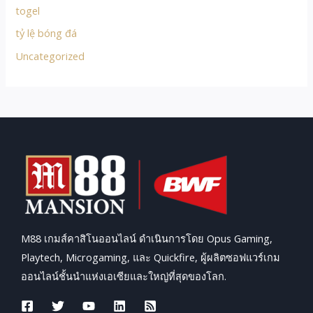
togel
tỷ lệ bóng đá
Uncategorized
M88 เกมส์คาสิโนออนไลน์ ดำเนินการโดย Opus Gaming,
Playtech, Microgaming, และ Quickfire, ผู้ผลิตซอฟแวร์เกม
ออนไลน์ชั้นนำแห่งเอเซียและใหญ่ที่สุดของโลก.