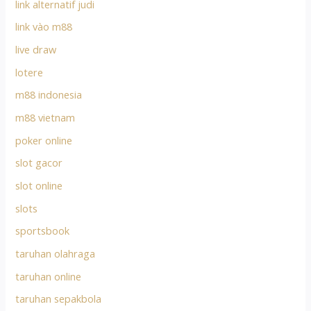
link alternatif judi
link vào m88
live draw
lotere
m88 indonesia
m88 vietnam
poker online
slot gacor
slot online
slots
sportsbook
taruhan olahraga
taruhan online
taruhan sepakbola