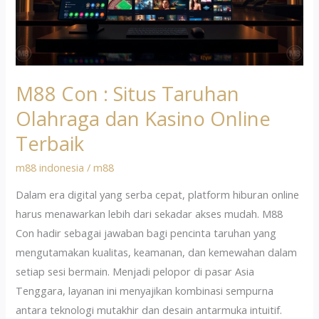
Olahraga
dan
Kasino
Online
Terbaik
M88 Con : Situs Taruhan
Olahraga dan Kasino Online
Terbaik
m88 indonesia
/
m88
Dalam era digital yang serba cepat, platform hiburan online
harus menawarkan lebih dari sekadar akses mudah. M88
Con hadir sebagai jawaban bagi pencinta taruhan yang
mengutamakan kualitas, keamanan, dan kemewahan dalam
setiap sesi bermain. Menjadi pelopor di pasar Asia
Tenggara, layanan ini menyajikan kombinasi sempurna
antara teknologi mutakhir dan desain antarmuka intuitif.