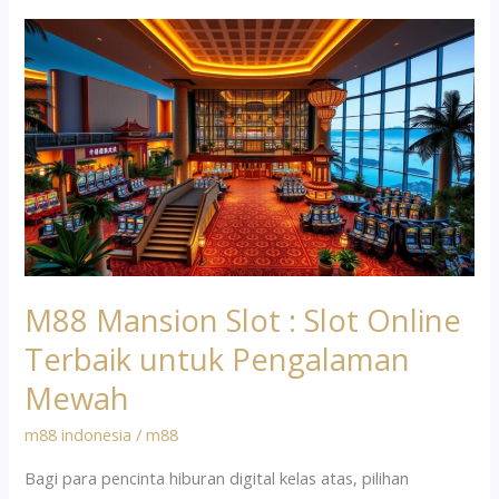
M88
Mansion
Slot
:
Slot
Online
Terbaik
untuk
Pengalaman
Mewah
M88 Mansion Slot : Slot Online
Terbaik untuk Pengalaman
Mewah
m88 indonesia
/
m88
Bagi para pencinta hiburan digital kelas atas, pilihan