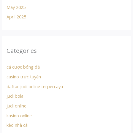
May 2025
April 2025
Categories
cá cược bóng đá
casino trực tuyến
daftar judi online terpercaya
judi bola
judi online
kasino online
kèo nhà cái