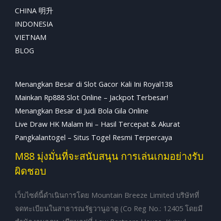
CHINA 明升
INDONESIA
VIETNAM
BLOG
Menangkan Besar di Slot Gacor Kali Ini Royal138
Mainkan Rp888 Slot Online – Jackpot Terbesar!
Menangkan Besar di Judi Bola Gila Online
Live Draw HK Malam Ini – Hasil Tercepat & Akurat
Pangkalantogel – Situs Togel Resmi Terpercaya
M88 มุ่งมั่นที่จะสนับสนุน การเล่นเกมอย่างรับ
ผิดชอบ
เว็บไซต์นี้ดำเนินการโดย Mountain Breeze Limited บริษัทที่
จดทะเบียนในสาธารณรัฐวานูอาตู (Co Reg No.: 12405 โดยมี