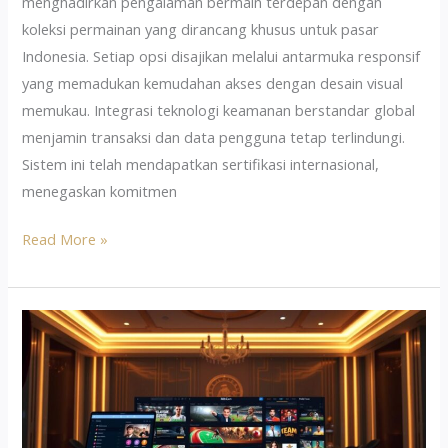
menghadirkan pengalaman bermain terdepan dengan
koleksi permainan yang dirancang khusus untuk pasar
Indonesia. Setiap opsi disajikan melalui antarmuka responsif
yang memadukan kemudahan akses dengan desain visual
memukau. Integrasi teknologi keamanan berstandar global
menjamin transaksi dan data pengguna tetap terlindungi.
Sistem ini telah mendapatkan sertifikasi internasional,
menegaskan komitmen
Read More »
M88
Con
:
Situs
Taruhan