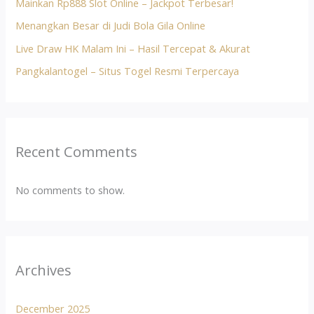
Mainkan Rp888 Slot Online – Jackpot Terbesar!
Menangkan Besar di Judi Bola Gila Online
Live Draw HK Malam Ini – Hasil Tercepat & Akurat
Pangkalantogel – Situs Togel Resmi Terpercaya
Recent Comments
No comments to show.
Archives
December 2025