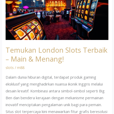
Terbaik
–
Main
&
Menang!
Temukan London Slots Terbaik
– Main & Menang!
slots
/
m88
Dalam dunia hiburan digital, terdapat produk gaming
eksklusif yang menghadirkan nuansa ikonik Inggris melalui
desain kreatif. Kombinasi antara simbol-simbol seperti Big
Ben dan bendera kerajaan dengan mekanisme permainan
inovatif menciptakan pengalaman unik bagi para pemain.
Situs slot terpercaya kini menawarkan fitur grafis beresolusi