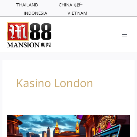
Skip
THAILAND
CHINA 明升
to
INDONESIA
VIETNAM
content
MAI
MEN
Kasino London
Temukan
London
Slots