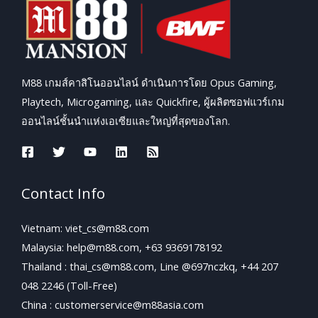
M88 เกมส์คาสิโนออนไลน์ ดำเนินการโดย Opus Gaming,
Playtech, Microgaming, และ Quickfire, ผู้ผลิตซอฟแวร์เกม
ออนไลน์ชั้นนำแห่งเอเซียและใหญ่ที่สุดของโลก.
Contact Info
Vietnam: viet_cs@m88.com
Malaysia: help@m88.com, +63 9369178192
Thailand : thai_cs@m88.com, Line @697nczkq, +44 207
048 2246 (Toll-Free)
China : customerservice@m88asia.com