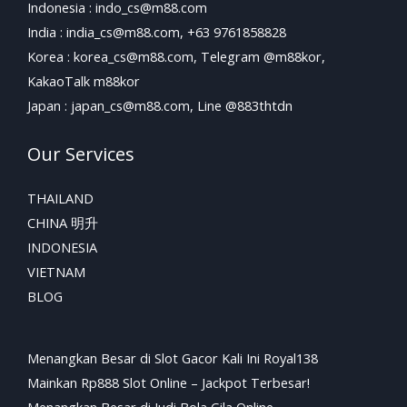
Indonesia : indo_cs@m88.com
India : india_cs@m88.com, +63 9761858828
Korea : korea_cs@m88.com, Telegram @m88kor,
KakaoTalk m88kor
Japan : japan_cs@m88.com, Line @883thtdn
Our Services
THAILAND
CHINA 明升
INDONESIA
VIETNAM
BLOG
Menangkan Besar di Slot Gacor Kali Ini Royal138
Mainkan Rp888 Slot Online – Jackpot Terbesar!
Menangkan Besar di Judi Bola Gila Online