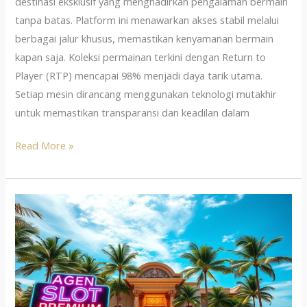
destinasi eksklusif yang menghadirkan pengalaman bermain
tanpa batas. Platform ini menawarkan akses stabil melalui
berbagai jalur khusus, memastikan kenyamanan bermain
kapan saja. Koleksi permainan terkini dengan Return to
Player (RTP) mencapai 98% menjadi daya tarik utama.
Setiap mesin dirancang menggunakan teknologi mutakhir
untuk memastikan transparansi dan keadilan dalam
Read More »
Rajasloto
Daftar
Situs
Slot
Terpercaya
2021