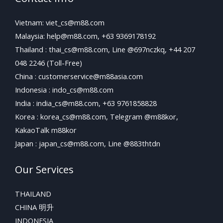
Vietnam: viet_cs@m88.com
Malaysia: help@m88.com, +63 9369178192
Thailand : thai_cs@m88.com, Line @697nczkq, +44 207
048 2246 (Toll-Free)
China : customerservice@m88asia.com
Indonesia : indo_cs@m88.com
India : india_cs@m88.com, +63 9761858828
Korea : korea_cs@m88.com, Telegram @m88kor,
KakaoTalk m88kor
Japan : japan_cs@m88.com, Line @883thtdn
Our Services
THAILAND
CHINA 明升
INDONESIA