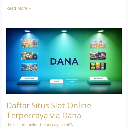
Read More »
Daftar
Situs
Slot
Online
Terpercaya
via
Dana
Daftar Situs Slot Online
Terpercaya via Dana
daftar judi online terpercaya
/
m88