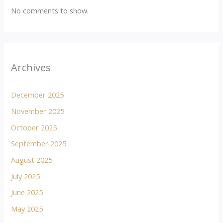
No comments to show.
Archives
December 2025
November 2025
October 2025
September 2025
August 2025
July 2025
June 2025
May 2025