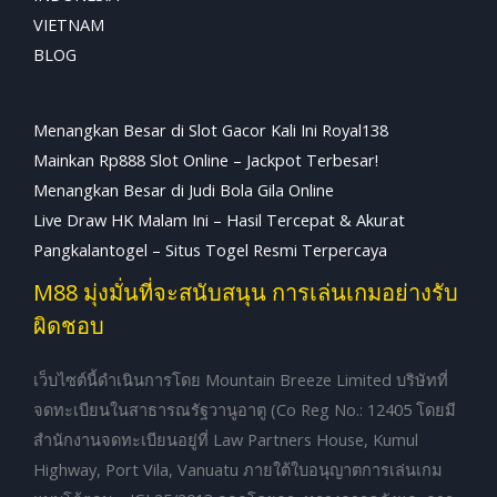
VIETNAM
BLOG
Menangkan Besar di Slot Gacor Kali Ini Royal138
Mainkan Rp888 Slot Online – Jackpot Terbesar!
Menangkan Besar di Judi Bola Gila Online
Live Draw HK Malam Ini – Hasil Tercepat & Akurat
Pangkalantogel – Situs Togel Resmi Terpercaya
M88 มุ่งมั่นที่จะสนับสนุน การเล่นเกมอย่างรับ
ผิดชอบ
เว็บไซต์นี้ดำเนินการโดย Mountain Breeze Limited บริษัทที่
จดทะเบียนในสาธารณรัฐวานูอาตู (Co Reg No.: 12405 โดยมี
สำนักงานจดทะเบียนอยู่ที่ Law Partners House, Kumul
Highway, Port Vila, Vanuatu ภายใต้ใบอนุญาตการเล่นเกม