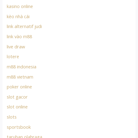
kasino online
kèo nhà cái
link alternatif judi
link vào m88
live draw
lotere
m88 indonesia
m88 vietnam
poker online
slot gacor
slot online
slots
sportsbook
taruhan olahraga