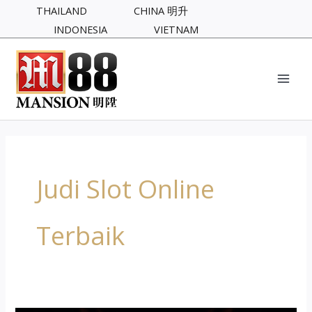
Skip
THAILAND
CHINA 明升
to
INDONESIA
VIETNAM
content
MAI
MEN
Judi Slot Online
Terbaik