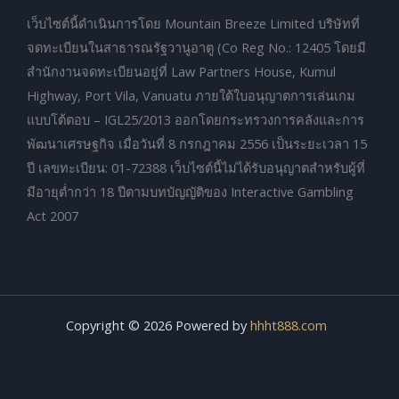
เว็บไซต์นี้ดำเนินการโดย Mountain Breeze Limited บริษัทที่
จดทะเบียนในสาธารณรัฐวานูอาตู (Co Reg No.: 12405 โดยมี
สำนักงานจดทะเบียนอยู่ที่ Law Partners House, Kumul
Highway, Port Vila, Vanuatu ภายใต้ใบอนุญาตการเล่นเกม
แบบโต้ตอบ – IGL25/2013 ออกโดยกระทรวงการคลังและการ
พัฒนาเศรษฐกิจ เมื่อวันที่ 8 กรกฎาคม 2556 เป็นระยะเวลา 15
ปี เลขทะเบียน: 01-72388 เว็บไซต์นี้ไม่ได้รับอนุญาตสำหรับผู้ที่
มีอายุต่ำกว่า 18 ปีตามบทบัญญัติของ Interactive Gambling
Act 2007
Copyright © 2026 Powered by
hhht888.com