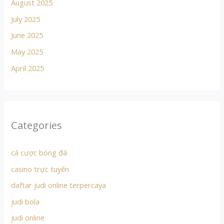
August 2025
July 2025
June 2025
May 2025
April 2025
Categories
cá cược bóng đá
casino trực tuyến
daftar judi online terpercaya
judi bola
judi online