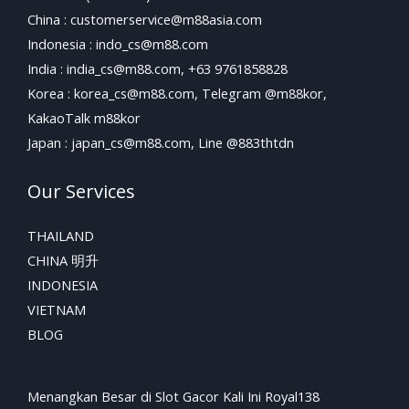
China : customerservice@m88asia.com
Indonesia : indo_cs@m88.com
India : india_cs@m88.com, +63 9761858828
Korea : korea_cs@m88.com, Telegram @m88kor,
KakaoTalk m88kor
Japan : japan_cs@m88.com, Line @883thtdn
Our Services
THAILAND
CHINA 明升
INDONESIA
VIETNAM
BLOG
Menangkan Besar di Slot Gacor Kali Ini Royal138