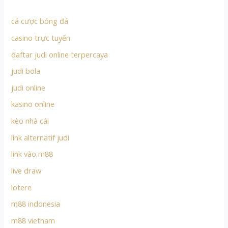
cá cược bóng đá
casino trực tuyến
daftar judi online terpercaya
judi bola
judi online
kasino online
kèo nhà cái
link alternatif judi
link vào m88
live draw
lotere
m88 indonesia
m88 vietnam