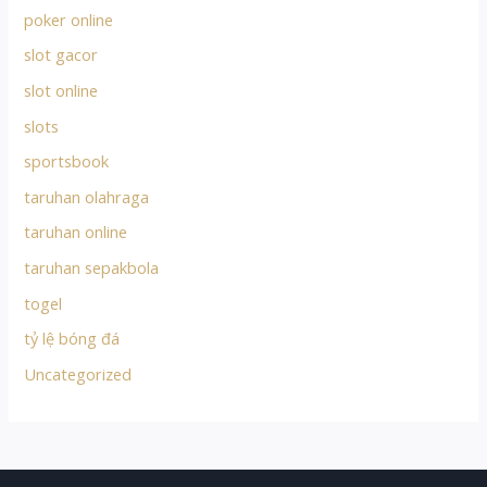
poker online
slot gacor
slot online
slots
sportsbook
taruhan olahraga
taruhan online
taruhan sepakbola
togel
tỷ lệ bóng đá
Uncategorized