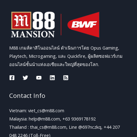
M88 เกมส์คาสิโนออนไลน์ ดำเนินการโดย Opus Gaming,
Playtech, Microgaming, และ Quickfire, ผู้ผลิตซอฟแวร์เกม
ออนไลน์ชั้นนำแห่งเอเซียและใหญ่ที่สุดของโลก.
Contact Info
Vietnam: viet_cs@m88.com
Malaysia: help@m88.com, +63 9369178192
Thailand : thai_cs@m88.com, Line @697nczkq, +44 207
048 2246 (Toll-Free)