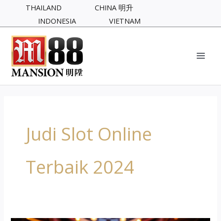
Skip
THAILAND
CHINA 明升
to
INDONESIA
VIETNAM
content
MAI
MEN
Judi Slot Online
Terbaik 2024