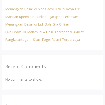
Menangkan Besar di Slot Gacor Kali Ini Royal138
Mainkan Rp888 Slot Online – Jackpot Terbesar!
Menangkan Besar di Judi Bola Gila Online
Live Draw HK Malam Ini – Hasil Tercepat & Akurat
Pangkalantogel – Situs Togel Resmi Terpercaya
Recent Comments
No comments to show.