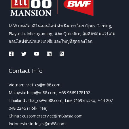
M88 เกมส์คาสิโนออนไลน์ ดำเนินการโดย Opus Gaming,
Playtech, Microgaming, และ Quickfire, ผู้ผลิตซอฟแวร์เกม
ออนไลน์ชั้นนำแห่งเอเซียและใหญ่ที่สุดของโลก.
Contact Info
Vietnam: viet_cs@m88.com
Malaysia: help@m88.com, +63 9369178192
Thailand : thai_cs@m88.com, Line @697nczkq, +44 207
048 2246 (Toll-Free)
China : customerservice@m88asia.com
Indonesia : indo_cs@m88.com