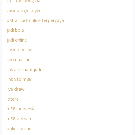
cá cược bóng đá
casino trực tuyến
daftar judi online terpercaya
judi bola
judi online
kasino online
kèo nhà cái
link alternatif judi
link vào m88
live draw
lotere
m88 indonesia
m88 vietnam
poker online