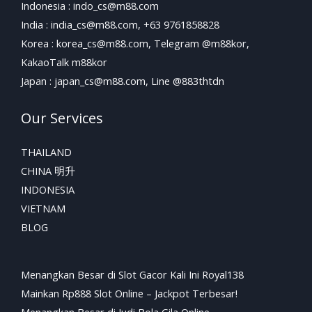
Indonesia : indo_cs@m88.com
India : india_cs@m88.com, +63 9761858828
Korea : korea_cs@m88.com, Telegram @m88kor,
KakaoTalk m88kor
Japan : japan_cs@m88.com, Line @883thtdn
Our Services
THAILAND
CHINA 明升
INDONESIA
VIETNAM
BLOG
Menangkan Besar di Slot Gacor Kali Ini Royal138
Mainkan Rp888 Slot Online – Jackpot Terbesar!
Menangkan Besar di Judi Bola Gila Online