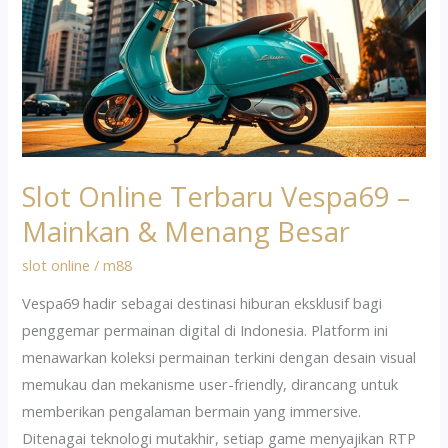
Vespa69
–
Mainkan
&
Menang
Besar
Slot Online Terbaru Vespa69 –
Mainkan & Menang Besar
slot online
/
m88
Vespa69 hadir sebagai destinasi hiburan eksklusif bagi
penggemar permainan digital di Indonesia. Platform ini
menawarkan koleksi permainan terkini dengan desain visual
memukau dan mekanisme user-friendly, dirancang untuk
memberikan pengalaman bermain yang immersive.
Ditenagai teknologi mutakhir, setiap game menyajikan RTP