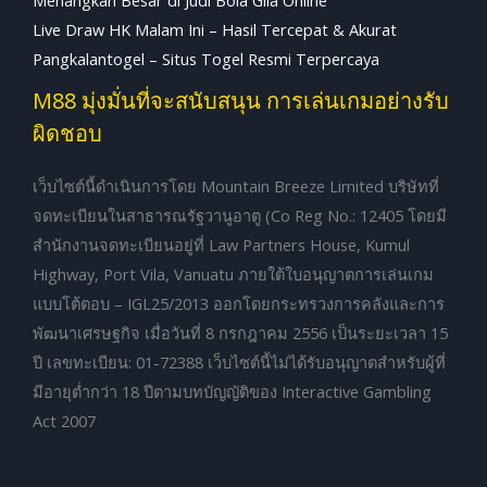
Live Draw HK Malam Ini – Hasil Tercepat & Akurat
Pangkalantogel – Situs Togel Resmi Terpercaya
M88 มุ่งมั่นที่จะสนับสนุน การเล่นเกมอย่างรับ
ผิดชอบ
เว็บไซต์นี้ดำเนินการโดย Mountain Breeze Limited บริษัทที่
จดทะเบียนในสาธารณรัฐวานูอาตู (Co Reg No.: 12405 โดยมี
สำนักงานจดทะเบียนอยู่ที่ Law Partners House, Kumul
Highway, Port Vila, Vanuatu ภายใต้ใบอนุญาตการเล่นเกม
แบบโต้ตอบ – IGL25/2013 ออกโดยกระทรวงการคลังและการ
พัฒนาเศรษฐกิจ เมื่อวันที่ 8 กรกฎาคม 2556 เป็นระยะเวลา 15
ปี เลขทะเบียน: 01-72388 เว็บไซต์นี้ไม่ได้รับอนุญาตสำหรับผู้ที่
มีอายุต่ำกว่า 18 ปีตามบทบัญญัติของ Interactive Gambling
Act 2007