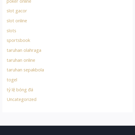
poker online
slot gacor
slot online
slots
sportsbook
taruhan olahraga
taruhan online
taruhan sepakbola
togel
tỷ lệ bóng đá
Uncategorized