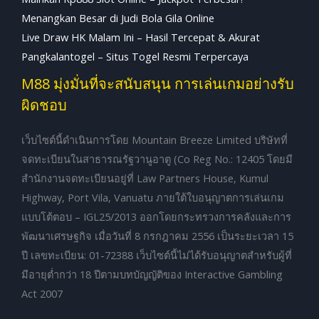
Menangkan Besar di Judi Bola Gila Online
Live Draw HK Malam Ini – Hasil Tercepat & Akurat
Pangkalantogel – Situs Togel Resmi Terpercaya
M88 มุ่งมั่นที่จะสนับสนุน การเล่นเกมอย่างรับ
ผิดชอบ
เว็บไซต์นี้ดำเนินการโดย Mountain Breeze Limited บริษัทที่
จดทะเบียนในสาธารณรัฐวานูอาตู (Co Reg No.: 12405 โดยมี
สำนักงานจดทะเบียนอยู่ที่ Law Partners House, Kumul
Highway, Port Vila, Vanuatu ภายใต้ใบอนุญาตการเล่นเกม
แบบโต้ตอบ – IGL25/2013 ออกโดยกระทรวงการคลังและการ
พัฒนาเศรษฐกิจ เมื่อวันที่ 8 กรกฎาคม 2556 เป็นระยะเวลา 15
ปี เลขทะเบียน: 01-72388 เว็บไซต์นี้ไม่ได้รับอนุญาตสำหรับผู้ที่
มีอายุต่ำกว่า 18 ปีตามบทบัญญัติของ Interactive Gambling
Act 2007