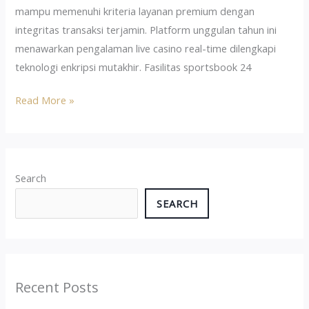
mampu memenuhi kriteria layanan premium dengan
integritas transaksi terjamin. Platform unggulan tahun ini
menawarkan pengalaman live casino real-time dilengkapi
teknologi enkripsi mutakhir. Fasilitas sportsbook 24
Read More »
Search
SEARCH
Recent Posts