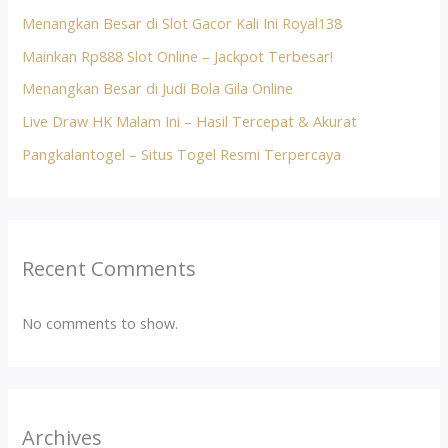
Menangkan Besar di Slot Gacor Kali Ini Royal138
Mainkan Rp888 Slot Online – Jackpot Terbesar!
Menangkan Besar di Judi Bola Gila Online
Live Draw HK Malam Ini – Hasil Tercepat & Akurat
Pangkalantogel – Situs Togel Resmi Terpercaya
Recent Comments
No comments to show.
Archives