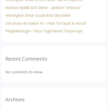
Mainkan Rp888 Slot Online – Jackpot Terbesar!
Menangkan Besar di Judi Bola Gila Online
Live Draw HK Malam Ini – Hasil Tercepat & Akurat
Pangkalantogel – Situs Togel Resmi Terpercaya
Recent Comments
No comments to show.
Archives