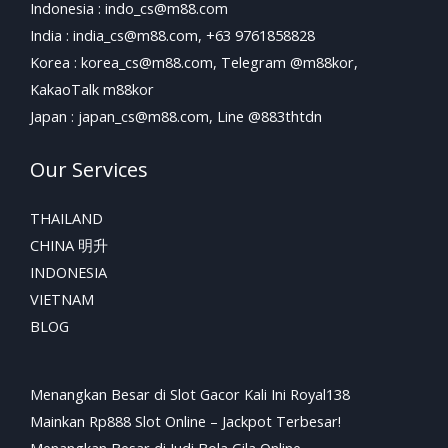
Indonesia : indo_cs@m88.com
India : india_cs@m88.com, +63 9761858828
Korea : korea_cs@m88.com, Telegram @m88kor,
KakaoTalk m88kor
Japan : japan_cs@m88.com, Line @883thtdn
Our Services
THAILAND
CHINA 明升
INDONESIA
VIETNAM
BLOG
Menangkan Besar di Slot Gacor Kali Ini Royal138
Mainkan Rp888 Slot Online – Jackpot Terbesar!
Menangkan Besar di Judi Bola Gila Online