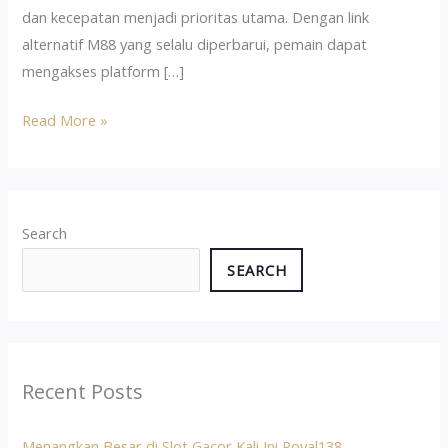
dan kecepatan menjadi prioritas utama. Dengan link
alternatif M88 yang selalu diperbarui, pemain dapat
mengakses platform […]
Read More »
Search
SEARCH
Recent Posts
Menangkan Besar di Slot Gacor Kali Ini Royal138