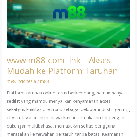
link
–
Akses
Mudah
ke
Platform
Taruhan
www m88 com link – Akses
Mudah ke Platform Taruhan
m88 indonesia
/
m88
Platform taruhan online terus berkembang, namun hanya
sedikit yang mampu menyajikan kenyamanan akses
sekaligus kualitas premium. Sebagai pelopor industri gaming
di Asia, layanan ini menawarkan antarmuka intuitif dengan
dukungan multibahasa, memastikan setiap pengguna
merasakan kemewahan bertaruh tanpa batas. Keamanan