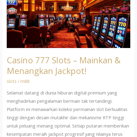
–
Mainkan
&
Menangkan
Jackpot!
Casino 777 Slots – Mainkan &
Menangkan Jackpot!
slots
/
m88
Selamat datang di dunia hiburan digital premium yang
menghadirkan pengalaman bermain tak tertandingi.
Platform ini menawarkan koleksi permainan slot berkualitas
tinggi dengan desain mutakhir dan mekanisme RTP tinggi
untuk peluang menang optimal. Setiap putaran memberikan
kesempatan meraih jackpot progresif yang nilainya terus