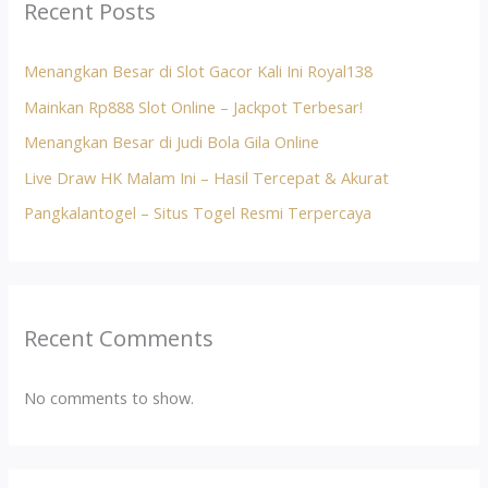
Recent Posts
Menangkan Besar di Slot Gacor Kali Ini Royal138
Mainkan Rp888 Slot Online – Jackpot Terbesar!
Menangkan Besar di Judi Bola Gila Online
Live Draw HK Malam Ini – Hasil Tercepat & Akurat
Pangkalantogel – Situs Togel Resmi Terpercaya
Recent Comments
No comments to show.