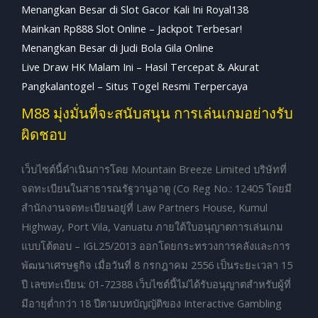
Menangkan Besar di Slot Gacor Kali Ini Royal138
Mainkan Rp888 Slot Online – Jackpot Terbesar!
Menangkan Besar di Judi Bola Gila Online
Live Draw HK Malam Ini – Hasil Tercepat & Akurat
Pangkalantogel – Situs Togel Resmi Terpercaya
M88 มุ่งมั่นที่จะสนับสนุน การเล่นเกมอย่างรับ
ผิดชอบ
เว็บไซต์นี้ดำเนินการโดย Mountain Breeze Limited บริษัทที่
จดทะเบียนในสาธารณรัฐวานูอาตู (Co Reg No.: 12405 โดยมี
สำนักงานจดทะเบียนอยู่ที่ Law Partners House, Kumul
Highway, Port Vila, Vanuatu ภายใต้ใบอนุญาตการเล่นเกม
แบบโต้ตอบ – IGL25/2013 ออกโดยกระทรวงการคลังและการ
พัฒนาเศรษฐกิจ เมื่อวันที่ 8 กรกฎาคม 2556 เป็นระยะเวลา 15
ปี เลขทะเบียน: 01-72388 เว็บไซต์นี้ไม่ได้รับอนุญาตสำหรับผู้ที่
มีอายุต่ำกว่า 18 ปีตามบทบัญญัติของ Interactive Gambling