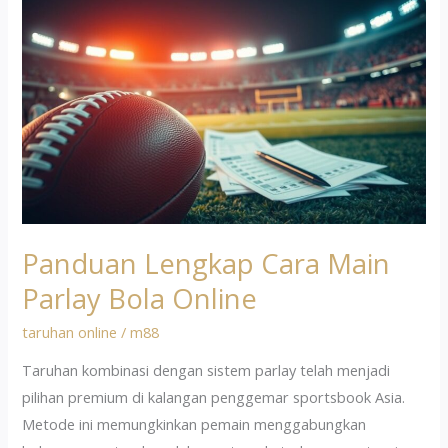
Panduan
Lengkap
Cara
Main
Parlay
Bola
Online
Panduan Lengkap Cara Main
Parlay Bola Online
taruhan online
/
m88
Taruhan kombinasi dengan sistem parlay telah menjadi
pilihan premium di kalangan penggemar sportsbook Asia.
Metode ini memungkinkan pemain menggabungkan