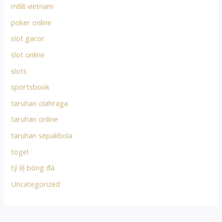
m88 vietnam
poker online
slot gacor
slot online
slots
sportsbook
taruhan olahraga
taruhan online
taruhan sepakbola
togel
tỷ lệ bóng đá
Uncategorized