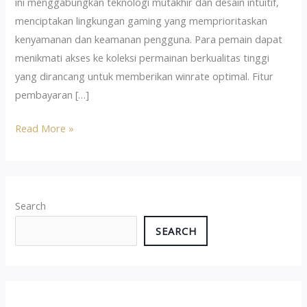
ini menggabungkan teknologi mutakhir dan desain intuitif,
menciptakan lingkungan gaming yang memprioritaskan
kenyamanan dan keamanan pengguna. Para pemain dapat
menikmati akses ke koleksi permainan berkualitas tinggi
yang dirancang untuk memberikan winrate optimal. Fitur
pembayaran […]
Read More »
Search
SEARCH