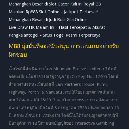
Menangkan Besar di Slot Gacor Kali Ini Royal138
Mainkan Rp888 Slot Online – Jackpot Terbesar!
Menangkan Besar di Judi Bola Gila Online
Live Draw HK Malam Ini – Hasil Tercepat & Akurat
Pangkalantogel – Situs Togel Resmi Terpercaya
M88 มุ่งมั่นที่จะสนับสนุน การเล่นเกมอย่างรับ
ผิดชอบ
เว็บไซต์นี้ดำเนินการโดย Mountain Breeze Limited บริษัทที่
จดทะเบียนในสาธารณรัฐวานูอาตู (Co Reg No.: 12405 โดยมี
สำนักงานจดทะเบียนอยู่ที่ Law Partners House, Kumul
Highway, Port Vila, Vanuatu ภายใต้ใบอนุญาตการเล่นเกม
แบบโต้ตอบ – IGL25/2013 ออกโดยกระทรวงการคลังและการ
พัฒนาเศรษฐกิจ เมื่อวันที่ 8 กรกฎาคม 2556 เป็นระยะเวลา 15
ปี เลขทะเบียน: 01-72388 เว็บไซต์นี้ไม่ได้รับอนุญาตสำหรับผู้ที่
มีอายุต่ำกว่า 18 ปีตามบทบัญญัติของ Interactive Gambling