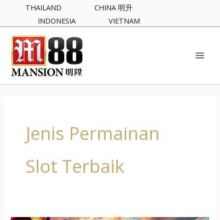
Skip
THAILAND
CHINA 明升
to
INDONESIA
VIETNAM
content
MAI
MEN
Jenis Permainan
Slot Terbaik