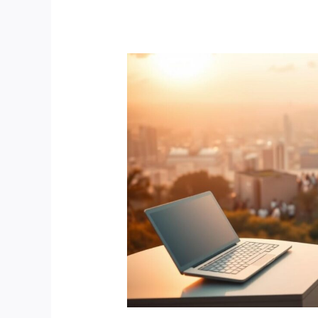
IDN
Link
Alternatif
Terpercaya
untuk
Indonesia