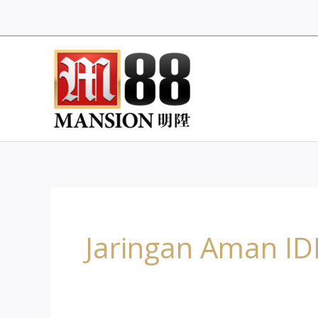
Skip
to
content
Jaringan Aman I