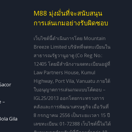
M88 มุ่งมั่นที่จะสนับสนุน
การเล่นเกมอย่างรับผิดชอบ
เว็บไซต์นี้ดำเนินการโดย Mountain
Breeze Limited บริษัทที่จดทะเบียนใน
สาธารณรัฐวานูอาตู (Co Reg No.:
12405 โดยมีสำนักงานจดทะเบียนอยู่ที่
Law Partners House, Kumul
Highway, Port Vila, Vanuatu ภายใต้
Gacor
ใบอนุญาตการเล่นเกมแบบโต้ตอบ –
IGL25/2013 ออกโดยกระทรวงการ
e –
คลังและการพัฒนาเศรษฐกิจ เมื่อวันที่
8 กรกฎาคม 2556 เป็นระยะเวลา 15 ปี
ola Gila
เลขทะเบียน: 01-72388 เว็บไซต์นี้ไม่ได้