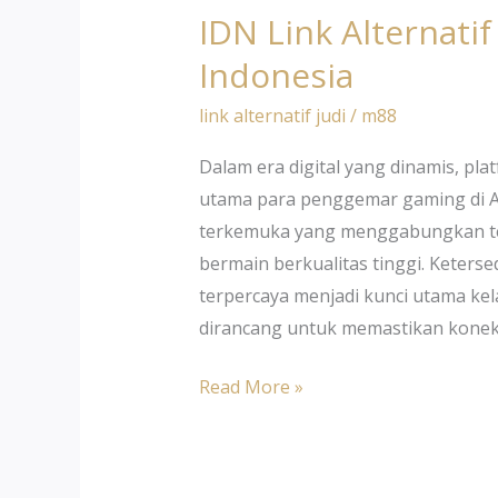
IDN Link Alternati
Indonesia
link alternatif judi
/
m88
Dalam era digital yang dinamis, pl
utama para penggemar gaming di As
terkemuka yang menggabungkan t
bermain berkualitas tinggi. Ketersed
terpercaya menjadi kunci utama kel
dirancang untuk memastikan koneksi
Read More »