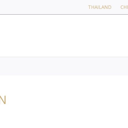
THAILAND
CH
DN