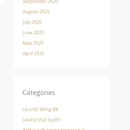
September 2025
August 2025
July 2025
June 2025
May 2025
April 2025
Categories
cá cược bóng đá
casino trực tuyến