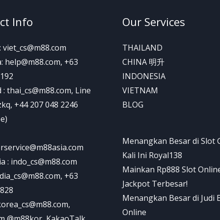
ct Info
Our Services
: viet_cs@m88.com
THAILAND
a: help@m88.com, +63
CHINA 明升
192
INDONESIA
 : thai_cs@m88.com, Line
VIETNAM
kq, +44 207 048 2246
BLOG
ee)
Menangkan Besar di Slot 
rservice@m88asia.com
Kali Ini Royal138
ia : indo_cs@m88.com
Mainkan Rp888 Slot Onlin
india_cs@m88.com, +63
Jackpot Terbesar!
828
Menangkan Besar di Judi B
 korea_cs@m88.com,
Online
m @m88kor, KakaoTalk