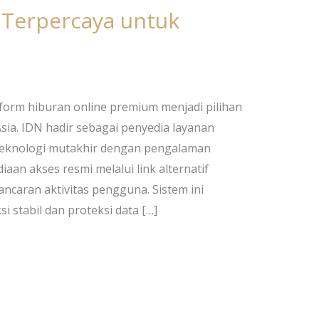
f Terpercaya untuk
atform hiburan online premium menjadi pilihan
ia. IDN hadir sebagai penyedia layanan
eknologi mutakhir dengan pengalaman
iaan akses resmi melalui link alternatif
ancaran aktivitas pengguna. Sistem ini
 stabil dan proteksi data […]