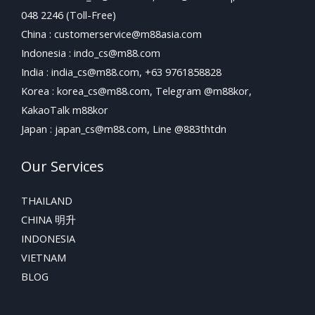
048 2246 (Toll-Free)
China : customerservice@m88asia.com
Indonesia : indo_cs@m88.com
India : india_cs@m88.com, +63 9761858828
Korea : korea_cs@m88.com, Telegram @m88kor,
KakaoTalk m88kor
Japan : japan_cs@m88.com, Line @883thtdn
Our Services
THAILAND
CHINA 明升
INDONESIA
VIETNAM
BLOG