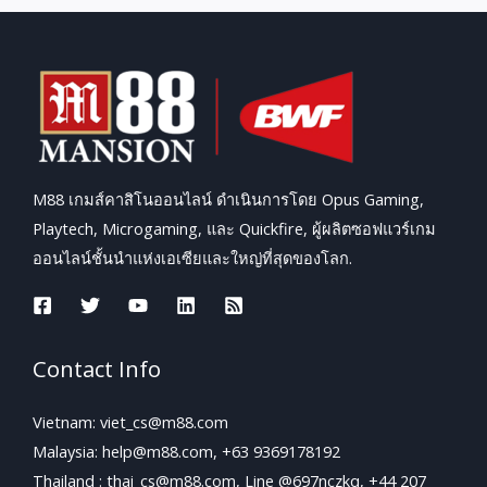
M88 เกมส์คาสิโนออนไลน์ ดำเนินการโดย Opus Gaming,
Playtech, Microgaming, และ Quickfire, ผู้ผลิตซอฟแวร์เกม
ออนไลน์ชั้นนำแห่งเอเซียและใหญ่ที่สุดของโลก.
Contact Info
Vietnam: viet_cs@m88.com
Malaysia: help@m88.com, +63 9369178192
Thailand : thai_cs@m88.com, Line @697nczkq, +44 207