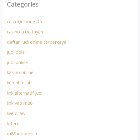
Categories
cá cược bóng đá
casino trực tuyến
daftar judi online terpercaya
judi bola
judi online
kasino online
kèo nhà cái
link alternatif judi
link vào m88
live draw
lotere
m88 indonesia