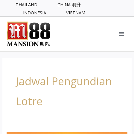
Skip
THAILAND
CHINA 明升
to
INDONESIA
VIETNAM
content
MAI
MEN
Jadwal Pengundian
Lotre