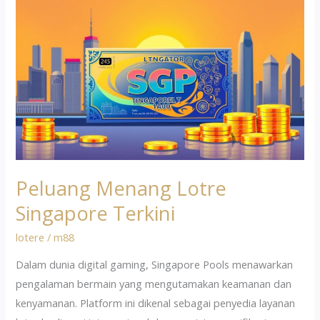
Peluang
Menang
Lotre
Singapore
Terkini
Peluang Menang Lotre
Singapore Terkini
lotere
/
m88
Dalam dunia digital gaming, Singapore Pools menawarkan
pengalaman bermain yang mengutamakan keamanan dan
kenyamanan. Platform ini dikenal sebagai penyedia layanan