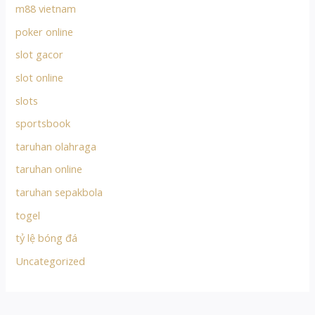
m88 vietnam
poker online
slot gacor
slot online
slots
sportsbook
taruhan olahraga
taruhan online
taruhan sepakbola
togel
tỷ lệ bóng đá
Uncategorized