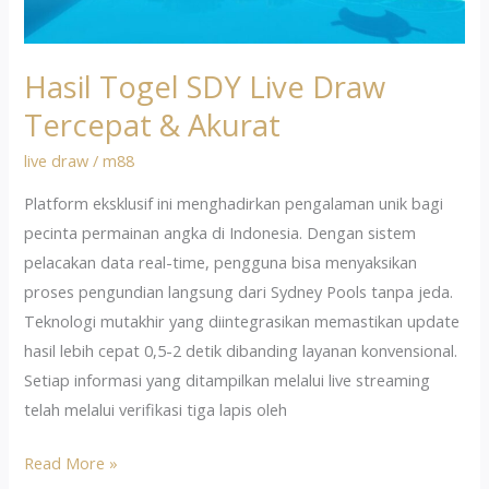
Akurat
Hasil Togel SDY Live Draw
Tercepat & Akurat
live draw
/
m88
Platform eksklusif ini menghadirkan pengalaman unik bagi
pecinta permainan angka di Indonesia. Dengan sistem
pelacakan data real-time, pengguna bisa menyaksikan
proses pengundian langsung dari Sydney Pools tanpa jeda.
Teknologi mutakhir yang diintegrasikan memastikan update
hasil lebih cepat 0,5-2 detik dibanding layanan konvensional.
Setiap informasi yang ditampilkan melalui live streaming
telah melalui verifikasi tiga lapis oleh
Read More »