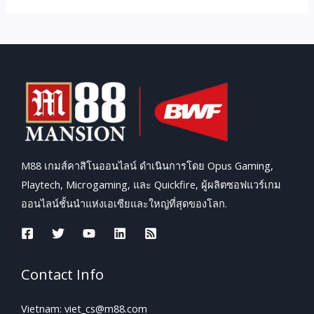
M88 เกมส์คาสิโนออนไลน์ ดำเนินการโดย Opus Gaming,
Playtech, Microgaming, และ Quickfire, ผู้ผลิตซอฟแวร์เกม
ออนไลน์ชั้นนำแห่งเอเซียและใหญ่ที่สุดของโลก.
Contact Info
Vietnam: viet_cs@m88.com