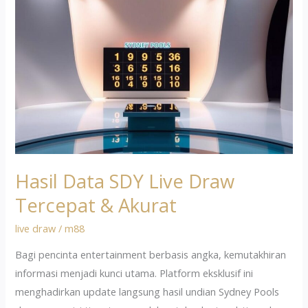
Hasil
Data
SDY
Live
Draw
Tercepat
&
Akurat
Hasil Data SDY Live Draw
Tercepat & Akurat
live draw
/
m88
Bagi pencinta entertainment berbasis angka, kemutakhiran
informasi menjadi kunci utama. Platform eksklusif ini
menghadirkan update langsung hasil undian Sydney Pools