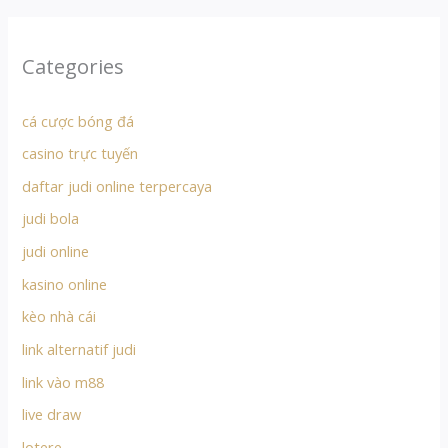
Categories
cá cược bóng đá
casino trực tuyến
daftar judi online terpercaya
judi bola
judi online
kasino online
kèo nhà cái
link alternatif judi
link vào m88
live draw
lotere