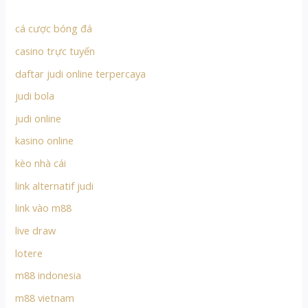
cá cược bóng đá
casino trực tuyến
daftar judi online terpercaya
judi bola
judi online
kasino online
kèo nhà cái
link alternatif judi
link vào m88
live draw
lotere
m88 indonesia
m88 vietnam