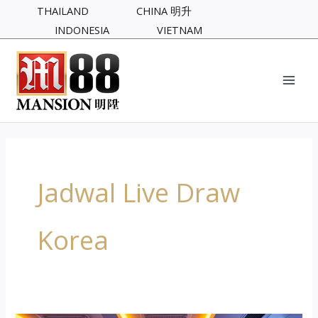
Skip
THAILAND
CHINA 明升
to
INDONESIA
VIETNAM
content
MAI
MEN
Jadwal Live Draw
Korea