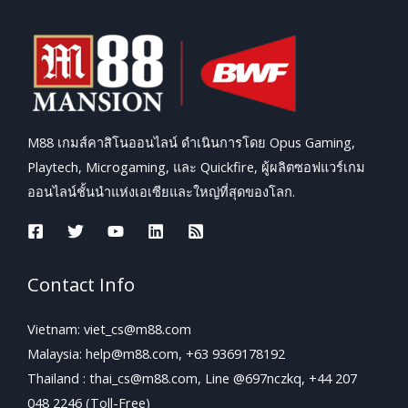
M88 เกมส์คาสิโนออนไลน์ ดำเนินการโดย Opus Gaming,
Playtech, Microgaming, และ Quickfire, ผู้ผลิตซอฟแวร์เกม
ออนไลน์ชั้นนำแห่งเอเซียและใหญ่ที่สุดของโลก.
Contact Info
Vietnam: viet_cs@m88.com
Malaysia: help@m88.com, +63 9369178192
Thailand : thai_cs@m88.com, Line @697nczkq, +44 207
048 2246 (Toll-Free)