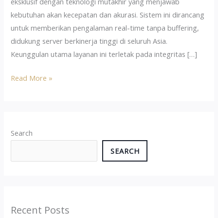
eksklusif dengan teknologi mutakhir yang menjawab
kebutuhan akan kecepatan dan akurasi. Sistem ini dirancang
untuk memberikan pengalaman real-time tanpa buffering,
didukung server berkinerja tinggi di seluruh Asia.
Keunggulan utama layanan ini terletak pada integritas […]
Read More »
Search
SEARCH
Recent Posts